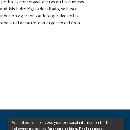
 políticas conservacionistas en las cuencas
 análisis hidrológico detallado, se busca
undación y garantizar la seguridad de las
ometer el desarrollo energético del área.
We collect and process your personal information for the
following purposes:
Authentication, Preferences,
Dirección General de Bibliotecas