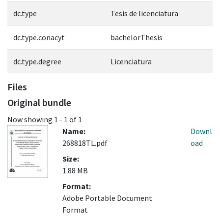
dc.type
Tesis de licenciatura
dc.type.conacyt
bachelorThesis
dc.type.degree
Licenciatura
Files
Original bundle
Now showing
1 - 1 of 1
Name:
Downl
268818TL.pdf
oad
Size:
1.88 MB
Format:
Adobe Portable Document
Format