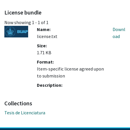
License bundle
Now showing
1 - 1 of 1
Name:
Downl
license.txt
oad
Size:
1.71 KB
Format:
Item-specific license agreed upon
to submission
Description:
Collections
Tesis de Licenciatura