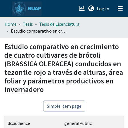
(current)
Log In
menu.section.about_menu
Home
Tesis
Tesis de Licenciatura
Estudio comparativo en crecimiento de cuatro cultivares de brócoli (BRASSICA OLERACEA) conducidos en tezontle rojo a través de alturas, área foliar y parámetros productivos en invernadero
All of DSpace
Estudio comparativo en crecimiento
de cuatro cultivares de brócoli
(BRASSICA OLERACEA) conducidos en
tezontle rojo a través de alturas, área
foliar y parámetros productivos en
invernadero
Simple item page
dc.audience
generalPublic