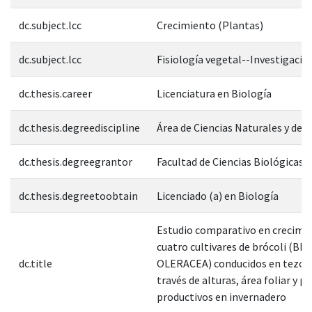
dc.subject.lcc
Crecimiento (Plantas)
dc.subject.lcc
Fisiología vegetal--Investigació
dc.thesis.career
Licenciatura en Biología
dc.thesis.degreediscipline
Área de Ciencias Naturales y de l
dc.thesis.degreegrantor
Facultad de Ciencias Biológicas
dc.thesis.degreetoobtain
Licenciado (a) en Biología
Estudio comparativo en crecimi
cuatro cultivares de brócoli (BR
dc.title
OLERACEA) conducidos en tezont
través de alturas, área foliar y 
productivos en invernadero