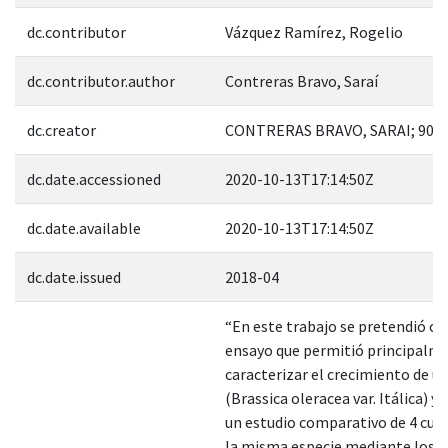
dc.contributor
Vázquez Ramírez, Rogelio
dc.contributor.author
Contreras Bravo, Saraí
dc.creator
CONTRERAS BRAVO, SARAI; 901
dc.date.accessioned
2020-10-13T17:14:50Z
dc.date.available
2020-10-13T17:14:50Z
dc.date.issued
2018-04
“En este trabajo se pretendió co
ensayo que permitió principalm
caracterizar el crecimiento de u
(Brassica oleracea var. Itálica) y 
un estudio comparativo de 4 cult
la misma especie mediante los