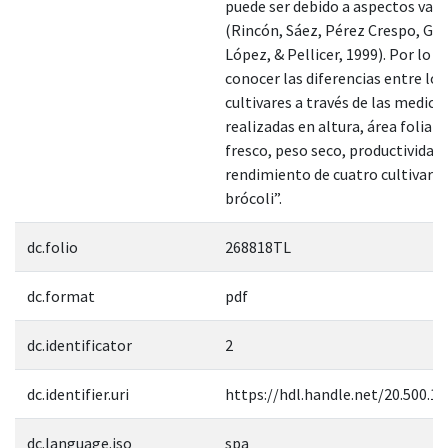
puede ser debido a aspectos vari
(Rincón, Sáez, Pérez Crespo, G
López, & Pellicer, 1999). Por lo t
conocer las diferencias entre los
cultivares a través de las medici
realizadas en altura, área foliar,
fresco, peso seco, productividad 
rendimiento de cuatro cultivares
brócoli”.
dc.folio
268818TL
dc.format
pdf
dc.identificator
2
dc.identifier.uri
https://hdl.handle.net/20.500.1
dc.language.iso
spa