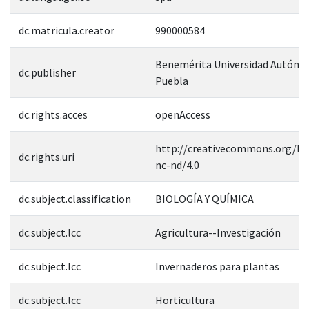
dc.matricula.creator
990000584
Benemérita Universidad Autóno
dc.publisher
Puebla
dc.rights.acces
openAccess
http://creativecommons.org/lic
dc.rights.uri
nc-nd/4.0
dc.subject.classification
BIOLOGÍA Y QUÍMICA
dc.subject.lcc
Agricultura--Investigación
dc.subject.lcc
Invernaderos para plantas
dc.subject.lcc
Horticultura