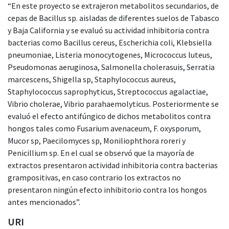
“En este proyecto se extrajeron metabolitos secundarios, de
cepas de Bacillus sp. aisladas de diferentes suelos de Tabasco
y Baja California y se evaluó su actividad inhibitoria contra
bacterias como Bacillus cereus, Escherichia coli, Klebsiella
pneumoniae, Listeria monocytogenes, Micrococcus luteus,
Pseudomonas aeruginosa, Salmonella cholerasuis, Serratia
marcescens, Shigella sp, Staphylococcus aureus,
Staphylococcus saprophyticus, Streptococcus agalactiae,
Vibrio cholerae, Vibrio parahaemolyticus. Posteriormente se
evaluó el efecto antifúngico de dichos metabolitos contra
hongos tales como Fusarium avenaceum, F. oxysporum,
Mucor sp, Paecilomyces sp, Moniliophthora roreri y
Penicillium sp. En el cual se observó que la mayoría de
extractos presentaron actividad inhibitoria contra bacterias
grampositivas, en caso contrario los extractos no
presentaron ningún efecto inhibitorio contra los hongos
antes mencionados”.
URI