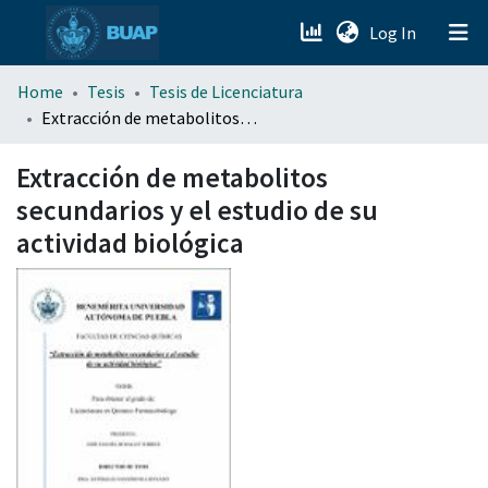
(current)
Log In
menu.section.about_menu
Home
Tesis
Tesis de Licenciatura
Extracción de metabolitos secundarios y el estudio de su actividad biológica
All of DSpace
Extracción de metabolitos
secundarios y el estudio de su
actividad biológica