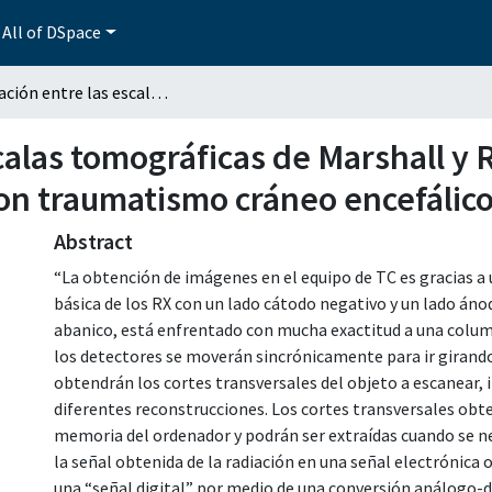
All of DSpace
Correlación entre las escalas tomográficas de Marshall y Rotterdam con la escala de Glasgow en adultos con traumatismo cráneo encefálico
calas tomográficas de Marshall y 
on traumatismo cráneo encefálic
Abstract
“La obtención de imágenes en el equipo de TC es gracias a 
básica de los RX con un lado cátodo negativo y un lado áno
abanico, está enfrentado con mucha exactitud a una colu
los detectores se moverán sincrónicamente para ir girand
obtendrán los cortes transversales del objeto a escanear, i
diferentes reconstrucciones. Los cortes transversales obt
memoria del ordenador y podrán ser extraídas cuando se n
la señal obtenida de la radiación en una señal electrónica 
una “señal digital” por medio de una conversión análogo-di