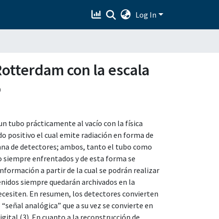
Log In
Rotterdam con la escala
o
un tubo prácticamente al vacío con la física
do positivo el cual emite radiación en forma de
mna de detectores; ambos, tanto el tubo como
o siempre enfrentados y de esta forma se
nformación a partir de la cual se podrán realizar
enidos siempre quedarán archivados en la
ecesiten. En resumen, los detectores convierten
o “señal analógica” que a su vez se convierte en
gital (3). En cuanto a la reconstrucción de