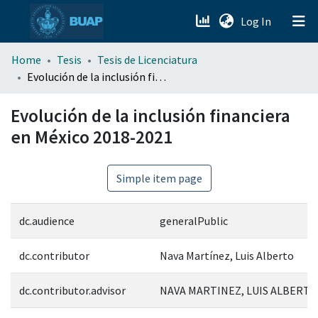
(current)
Log In
menu.section.about_menu
Home
Tesis
Tesis de Licenciatura
Evolución de la inclusión financiera en México 2018-2021
All of DSpace
Evolución de la inclusión financiera
en México 2018-2021
Simple item page
dc.audience
generalPublic
dc.contributor
Nava Martínez, Luis Alberto
dc.contributor.advisor
NAVA MARTINEZ, LUIS ALBERTO;