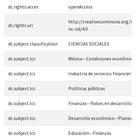
dc.rights.acces
openAccess
http://creativecommons.org/lic
dc.rights.uri
nc-nd/4.0
dc.subject.classification
CIENCIAS SOCIALES
dc.subject.lcc
México--Condiciones económica
dc.subject.lcc
Industria de servicios financieros
dc.subject.lcc
Políticas públicas
dc.subject.lcc
Finanzas--Países en desarrollo
dc.subject.lcc
Desarrollo económico--Planeac
dc.subject.lcc
Educación--Finanzas