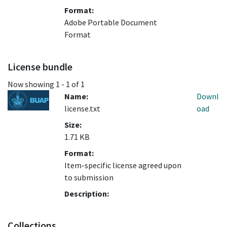
Format:
Adobe Portable Document
Format
License bundle
Now showing
1 - 1 of 1
Name:
Downl
license.txt
oad
Size:
1.71 KB
Format:
Item-specific license agreed upon
to submission
Description:
Collections