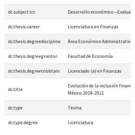
dc.subject.lcc
Desarrollo económico--Evaluac
dc.thesis.career
Licenciatura en Finanzas
dc.thesis.degreediscipline
Área Económico Administrativa
dc.thesis.degreegrantor
Facultad de Economía
dc.thesis.degreetoobtain
Licenciado (a) en Finanzas
Evolución de la inclusión financi
dc.title
México 2018-2021
dc.type
Tesina
dc.type.degree
Licenciatura