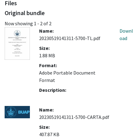
Files
Original bundle
Now showing
1 - 2 of 2
Name:
Downl
20230519141311-5700-TL.pdf
oad
Size:
1.88 MB
Format:
Adobe Portable Document
Format
Description:
Name:
20230519141311-5700-CARTA.pdf
Size:
407.87 KB