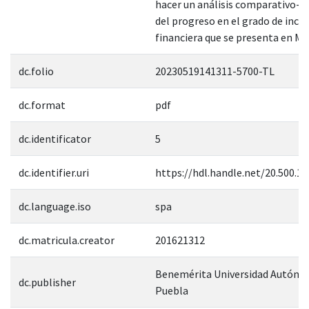
hacer un análisis comparativo-d
del progreso en el grado de inclu
financiera que se presenta en Mé
dc.folio
20230519141311-5700-TL
dc.format
pdf
dc.identificator
5
dc.identifier.uri
https://hdl.handle.net/20.500.1
dc.language.iso
spa
dc.matricula.creator
201621312
Benemérita Universidad Autóno
dc.publisher
Puebla