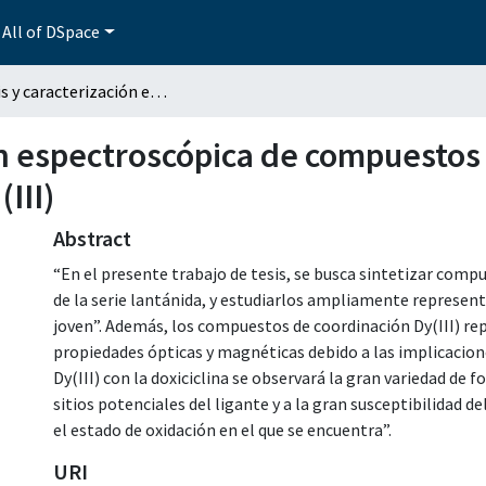
All of DSpace
Síntesis y caracterización espectroscópica de compuestos de coordinación de doxiciclina con disprosio (III)
ión espectroscópica de compuestos
(III)
Abstract
“En el presente trabajo de tesis, se busca sintetizar com
de la serie lantánida, y estudiarlos ampliamente represe
joven”. Además, los compuestos de coordinación Dy(III) r
propiedades ópticas y magnéticas debido a las implicaciones 
Dy(III) con la doxiciclina se observará la gran variedad de 
sitios potenciales del ligante y a la gran susceptibilidad d
el estado de oxidación en el que se encuentra”.
URI