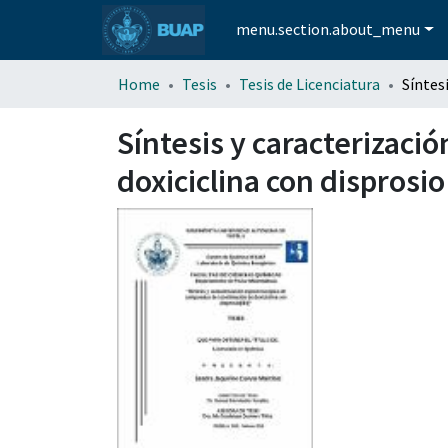
menu.section.about_menu
Home
Tesis
Tesis de Licenciatura
Síntesis y caracterizac
doxiciclina con disprosio 