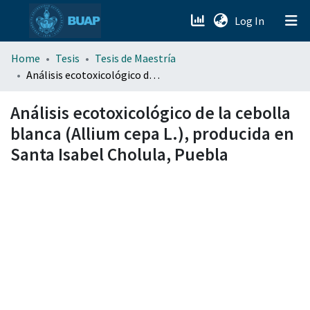
(current)
Log In
menu.section.about_menu
Home
Tesis
Tesis de Maestría
Análisis ecotoxicológico de la cebolla blanca (Allium cepa L.), producida en Santa Isabel Cholula, Puebla
All of DSpace
Análisis ecotoxicológico de la cebolla
blanca (Allium cepa L.), producida en
Santa Isabel Cholula, Puebla