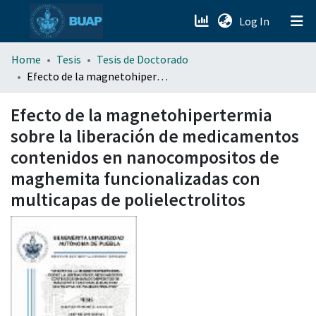
(current)
Log In
menu.section.about_menu
Home
Tesis
Tesis de Doctorado
Efecto de la magnetohipertermia sobre la liberación de medicamentos contenidos en nanocompositos de maghemita funcionalizadas con multicapas de polielectrolitos
All of DSpace
Efecto de la magnetohipertermia
sobre la liberación de medicamentos
contenidos en nanocompositos de
maghemita funcionalizadas con
multicapas de polielectrolitos