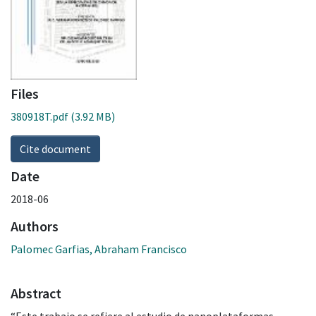
Files
380918T.pdf
(3.92 MB)
Cite document
Date
2018-06
Authors
Palomec Garfias, Abraham Francisco
Abstract
“Este trabajo se refiere al estudio de nanoplataformas