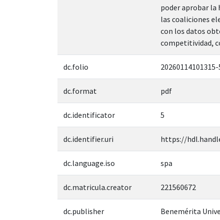
poder aprobar la 
las coaliciones e
con los datos obt
competitividad, c
dc.folio
20260114101315-
dc.format
pdf
dc.identificator
5
dc.identifier.uri
https://hdl.handl
dc.language.iso
spa
dc.matricula.creator
221560672
dc.publisher
Benemérita Unive