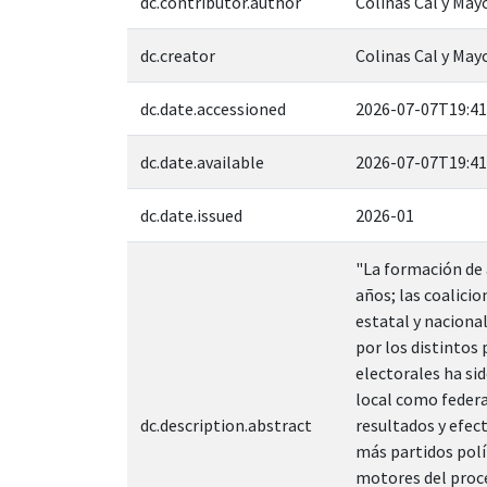
dc.contributor.author
Colinas Cal y Mayo
dc.creator
Colinas Cal y May
dc.date.accessioned
2026-07-07T19:41
dc.date.available
2026-07-07T19:41
dc.date.issued
2026-01
"La formación de 
años; las coalici
estatal y naciona
por los distintos
electorales ha si
local como federa
dc.description.abstract
resultados y efec
más partidos polí
motores del proce