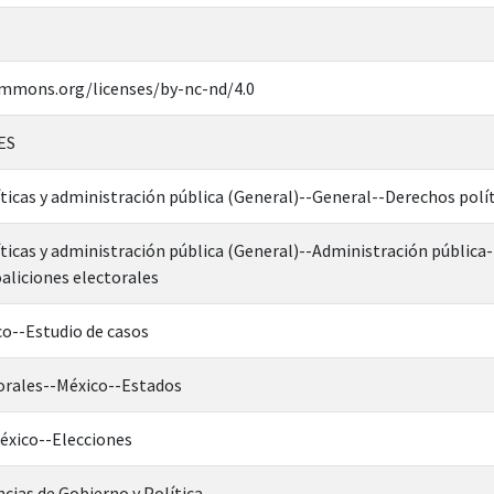
ommons.org/licenses/by-nc-nd/4.0
ES
íticas y administración pública (General)--General--Derechos polí
íticas y administración pública (General)--Administración públic
aliciones electorales
o--Estudio de casos
torales--México--Estados
xico--Elecciones
cias de Gobierno y Política