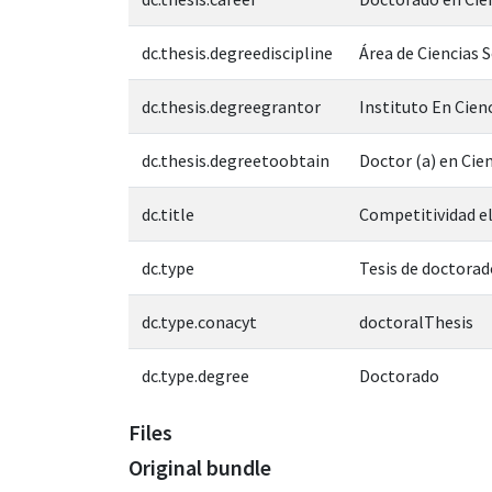
dc.thesis.degreediscipline
Área de Ciencias 
dc.thesis.degreegrantor
Instituto En Cien
dc.thesis.degreetoobtain
Doctor (a) en Cien
dc.title
Competitividad el
dc.type
Tesis de doctorad
dc.type.conacyt
doctoralThesis
dc.type.degree
Doctorado
Files
Original bundle