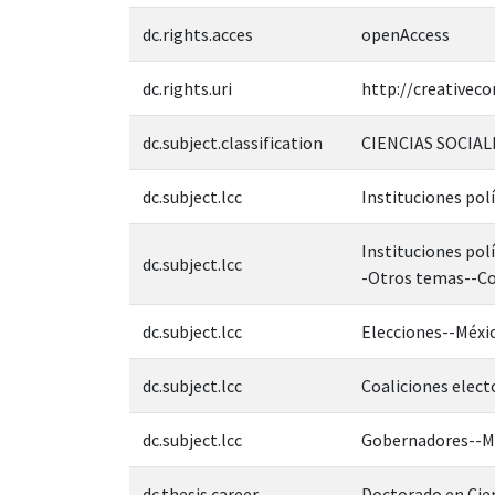
dc.rights.acces
openAccess
dc.rights.uri
http://creativec
dc.subject.classification
CIENCIAS SOCIAL
dc.subject.lcc
Instituciones pol
Instituciones pol
dc.subject.lcc
-Otros temas--Co
dc.subject.lcc
Elecciones--Méxic
dc.subject.lcc
Coaliciones elec
dc.subject.lcc
Gobernadores--Mé
dc.thesis.career
Doctorado en Cien