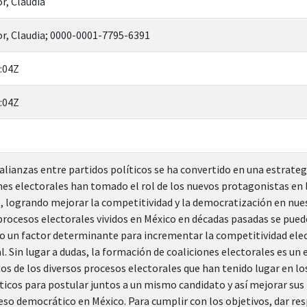
r, Claudia
or, Claudia; 0000-0001-7795-6391
:04Z
:04Z
alianzas entre partidos políticos se ha convertido en una estrateg
ones electorales han tomado el rol de los nuevos protagonistas en 
l, logrando mejorar la competitividad y la democratización en nues
 procesos electorales vividos en México en décadas pasadas se pued
do un factor determinante para incrementar la competitividad elect
l. Sin lugar a dudas, la formación de coaliciones electorales es u
tos de los diversos procesos electorales que han tenido lugar en l
ticos para postular juntos a un mismo candidato y así mejorar sus 
so democrático en México. Para cumplir con los objetivos, dar res