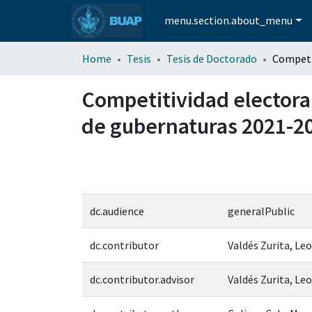
menu.section.about_menu
Home
Tesis
Tesis de Doctorado
Competitividad electoral.
de gubernaturas 2021-2
dc.audience
generalPublic
dc.contributor
Valdés Zurita, Le
dc.contributor.advisor
Valdés Zurita, L