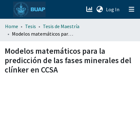
(current)
Log In
menu.section.about_menu
Home
Tesis
Tesis de Maestría
Modelos matemáticos para la predicción de las fases minerales del clínker en CCSA
All of DSpace
Modelos matemáticos para la
predicción de las fases minerales del
clínker en CCSA