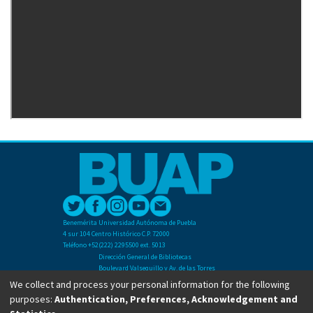
Benemérita Universidad Autónoma de Puebla
4 sur 104 Centro Histórico C.P. 72000
Teléfono +52(222) 2295500 ext. 5013
Dirección General de Bibliotecas
Boulevard Valsequillo y Av. de las Torres
Ciudad Universitaria. Col. San Manuel
We collect and process your personal information for the following
C.P. 72570
purposes:
Authentication, Preferences, Acknowledgement and
Teléfono +52 (222) 2295500 Ext 2901