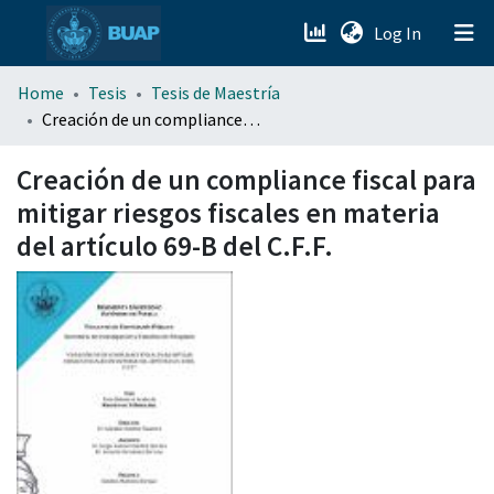
(current)
Log In
menu.section.about_menu
Home
Tesis
Tesis de Maestría
Creación de un compliance fiscal para mitigar riesgos fiscales en materia del artículo 69-B del C.F.F.
All of DSpace
Creación de un compliance fiscal para
mitigar riesgos fiscales en materia
del artículo 69-B del C.F.F.