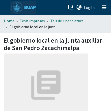
(current)
Log In
menu.section.about_menu
Home
Tesis impresas
Teis de Licenciatura
El gobierno local en la junta auxiliar de San Pedro Zacachimalpa
All of DSpace
El gobierno local en la junta auxiliar
de San Pedro Zacachimalpa