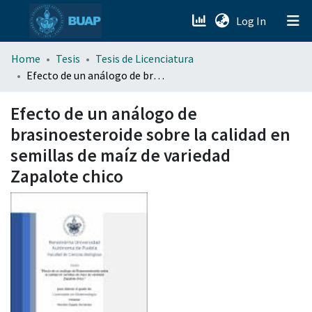
(current)
Log In
menu.section.about_menu
Home
Tesis
Tesis de Licenciatura
Efecto de un análogo de brasinoesteroide sobre la calidad en semillas de maíz de variedad Zapalote chico
All of DSpace
Efecto de un análogo de
brasinoesteroide sobre la calidad en
semillas de maíz de variedad
Zapalote chico