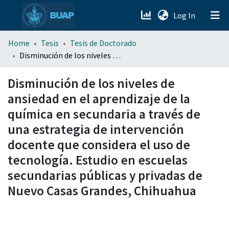
(current)
Log In
menu.section.about_menu
Home
Tesis
Tesis de Doctorado
Disminución de los niveles de ansiedad en el aprendizaje de la química en secundaria a través de una estrategia de intervención docente que considera el uso de tecnología. Estudio en escuelas secundarias públicas y privadas de Nuevo Casas Grandes, Chihuahua
All of DSpace
Disminución de los niveles de
ansiedad en el aprendizaje de la
química en secundaria a través de
una estrategia de intervención
docente que considera el uso de
tecnología. Estudio en escuelas
secundarias públicas y privadas de
Nuevo Casas Grandes, Chihuahua