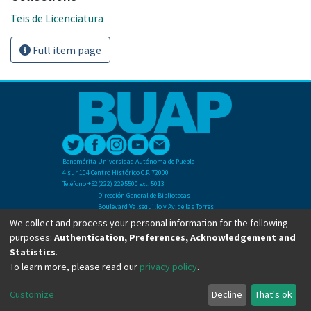
Teis de Licenciatura
Full item page
Benemérita Universidad Autónoma de Puebla
4 sur 104 Centro Histórico C.P. 72000
Teléfono +52(222) 2295500 ext. 5013
Dirección General de Bibliotecas
Boulevard Valsequillo y Av. de las Torres
Ciudad Universitaria. Col. San Manuel
We collect and process your personal information for the following
C.P. 72570
purposes:
Authentication, Preferences, Acknowledgement and
Teléfono +52 (222) 2295500 Ext 2901
Statistics
.
To learn more, please read our
privacy policy
.
Copyright © Dirección General de Bibliotecas - BUAP 2024. All right reserved.
Customize
Decline
That's ok