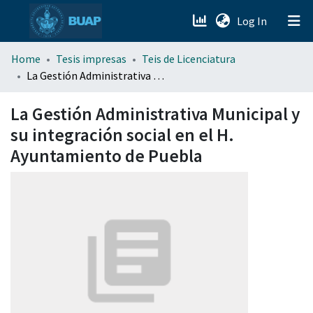
(current)
Log In
menu.section.about_menu
Home
Tesis impresas
Teis de Licenciatura
La Gestión Administrativa Municipal y su integración social en el H. Ayuntamiento de Puebla
All of DSpace
La Gestión Administrativa Municipal y
su integración social en el H.
Ayuntamiento de Puebla