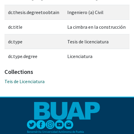
dc.thesis.degreetoobtain
Ingeniero (a) Civil
dc.title
La cimbra en la construcción
dc.type
Tesis de licenciatura
dc.type.degree
Licenciatura
Collections
Teis de Licenciatura
Benemérita Universidad Autónoma de Puebla