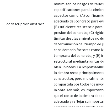
minimizar los riesgos de fallos. 
especificaciones para la cimbra 
aspectos como: (A) confinamien
adecuado del concreto para evita
dc.description.abstract
(B) suficiente resistencia para s
presión del concreto; (C) rigidez
limitar desplazamientos no dese
determinación del tiempo de p
considerando factores como la r
temprana del concreto; y (E) int
estructural mediante juntas de 
bien ubicadas. La responsabilidad
la cimbra recae principalmente e
constructor, pero moralmente d
compartida por todos los involu
la obra. Además, es importante 
que el costo de la cimbra debe se
adecuado y reflejar su importanci
recortar este costo puede com