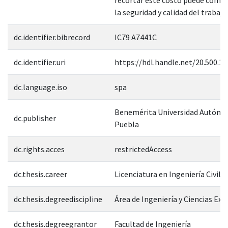
la seguridad y calidad del trabajo
dc.identifier.bibrecord
IC79 A7441C
dc.identifier.uri
https://hdl.handle.net/20.500.1
dc.language.iso
spa
Benemérita Universidad Autóno
dc.publisher
Puebla
dc.rights.acces
restrictedAccess
dc.thesis.career
Licenciatura en Ingeniería Civil
dc.thesis.degreediscipline
Área de Ingeniería y Ciencias Exa
dc.thesis.degreegrantor
Facultad de Ingeniería