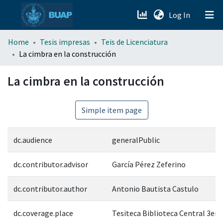
(current)
Log In
menu.section.about_menu
Home
Tesis impresas
Teis de Licenciatura
La cimbra en la construcción
All of DSpace
La cimbra en la construcción
Simple item page
dc.audience
generalPublic
dc.contributor.advisor
García Pérez Zeferino
dc.contributor.author
Antonio Bautista Castulo
dc.coverage.place
Tesiteca Biblioteca Central 3er. 