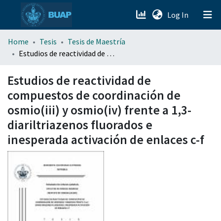
(current)
Log In
menu.section.about_menu
Home
Tesis
Tesis de Maestría
Estudios de reactividad de compuestos de coordinación de osmio(iii) y osmio(iv) frente a 1,3-diariltriazenos fluorados e inesperada activación de enlaces c-f
All of DSpace
Estudios de reactividad de
compuestos de coordinación de
osmio(iii) y osmio(iv) frente a 1,3-
diariltriazenos fluorados e
inesperada activación de enlaces c-f