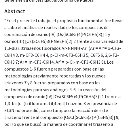
Abstract
“En el presente trabajo, el propósito fundamental fue llevar
a cabo el análisis de reactividad de los compuestos de
coordinación de osmio(IV) [Os(SC6F5)4(P(C6H5)3)] 1 y
osmio(III) [Os(SC6F5)3(PMe2Ph)2] 2 frente a una variedad de
1,3-diariltriazenos fluorados Ar-NNNH-Ar’ (Ar = Ar’= o-CF3-
C6H4 3, m-CF3-C6H4 4, p-Cl-m-CF3-C6H3 5, C6F5 6, 2,6-F2-
C6H3 7; Ar = m-CF3-C6H4, Ar’ = p-Cl-m-CF3-C6H3 8). Los
compuestos 1-6 fueron preparados con base en las
metodologías previamente reportadas y los nuevos
triazenos 7 y 8 fueron preparados con base en las
metodologías para sus análogos 3-6. La reacción del
compuesto de osmio(IV) [Os(SC6F5)4(P(C6H5)3)] 1 frente a
1,3-bis[o-(trifluorometil)fenil]triazeno 3 en presencia de
Et3N no procedió, como tampoco la reacción de este
triazeno frente al compuesto [OsCl(SC6F5)3(P(C6H5)3)] 9,
por lo que se buscó la manera de coordinar el triazeno a