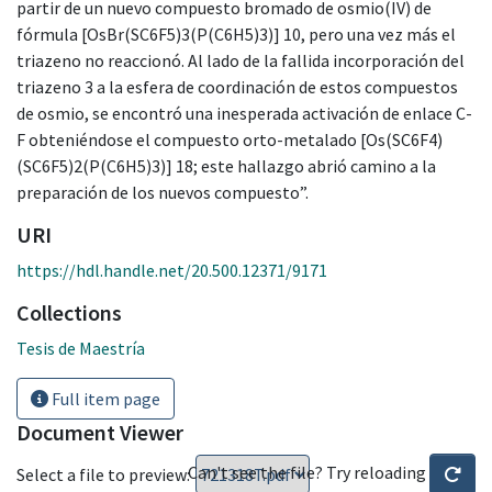
partir de un nuevo compuesto bromado de osmio(IV) de
fórmula [OsBr(SC6F5)3(P(C6H5)3)] 10, pero una vez más el
triazeno no reaccionó. Al lado de la fallida incorporación del
triazeno 3 a la esfera de coordinación de estos compuestos
de osmio, se encontró una inesperada activación de enlace C-
F obteniéndose el compuesto orto-metalado [Os(SC6F4)
(SC6F5)2(P(C6H5)3)] 18; este hallazgo abrió camino a la
preparación de los nuevos compuesto”.
URI
https://hdl.handle.net/20.500.12371/9171
Collections
Tesis de Maestría
Full item page
Document Viewer
Can't see the file? Try reloading
Select a file to preview: