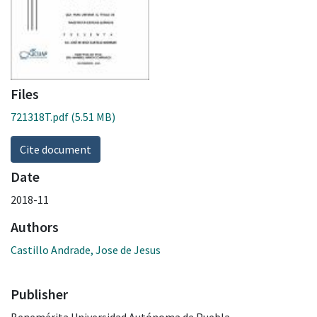
Files
721318T.pdf
(5.51 MB)
Cite document
Date
2018-11
Authors
Castillo Andrade, Jose de Jesus
Publisher
Benemérita Universidad Autónoma de Puebla