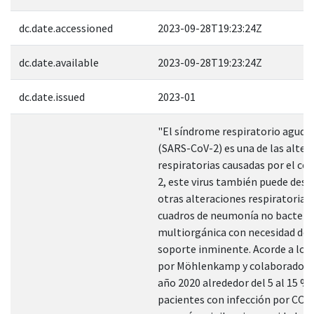
dc.date.accessioned
2023-09-28T19:23:24Z
dc.date.available
2023-09-28T19:23:24Z
dc.date.issued
2023-01
"El síndrome respiratorio agudo
(SARS-CoV-2) es una de las alter
respiratorias causadas por el co
2, este virus también puede des
otras alteraciones respiratoria
cuadros de neumonía no bacteria
multiorgánica con necesidad de 
soporte inminente. Acorde a lo d
por Möhlenkamp y colaboradores
año 2020 alrededor del 5 al 15 % 
pacientes con infección por COV