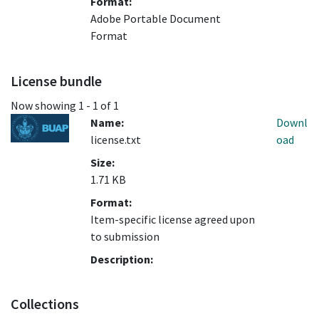
Format:
Adobe Portable Document
Format
License bundle
Now showing
1 - 1 of 1
Name:
Downl
license.txt
oad
Size:
1.71 KB
Format:
Item-specific license agreed upon
to submission
Description:
Collections