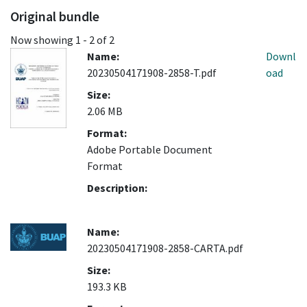
Original bundle
Now showing
1 - 2 of 2
Name:
Downl
20230504171908-2858-T.pdf
oad
Size:
2.06 MB
Format:
Adobe Portable Document
Format
Description:
Name:
20230504171908-2858-CARTA.pdf
Size:
193.3 KB