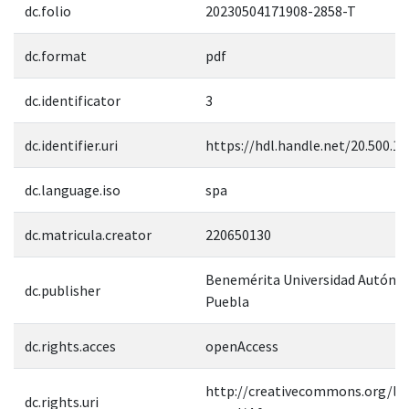
dc.folio
20230504171908-2858-T
dc.format
pdf
dc.identificator
3
dc.identifier.uri
https://hdl.handle.net/20.500.1
dc.language.iso
spa
dc.matricula.creator
220650130
Benemérita Universidad Autóno
dc.publisher
Puebla
dc.rights.acces
openAccess
http://creativecommons.org/lic
dc.rights.uri