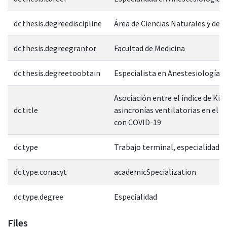
dc.thesis.degreediscipline
Área de Ciencias Naturales y de l
dc.thesis.degreegrantor
Facultad de Medicina
dc.thesis.degreetoobtain
Especialista en Anestesiología
Asociación entre el índice de Kirb
dc.title
asincronías ventilatorias en el p
con COVID-19
dc.type
Trabajo terminal, especialidad
dc.type.conacyt
academicSpecialization
dc.type.degree
Especialidad
Files