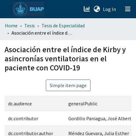
(current)
Log In
menu.section.about_menu
Home
Tesis
Tesis de Especialidad
Asociación entre el índice de Kirby y asincronías ventilatorias en el paciente con COVID-19
All of DSpace
Asociación entre el índice de Kirby y
asincronías ventilatorias en el
paciente con COVID-19
Simple item page
dc.audience
generalPublic
dc.contributor
Gordillo Paniagua, José Alberto
dc.contributor.author
Méndez Guevara, Julia Esther