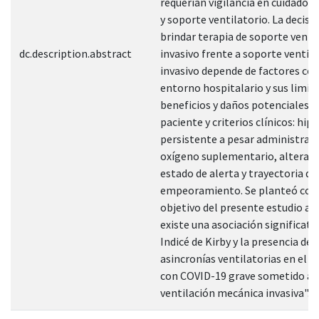
requerían vigilancia en cuidados 
y soporte ventilatorio. La decisi
brindar terapia de soporte venti
dc.description.abstract
invasivo frente a soporte ventil
invasivo depende de factores co
entorno hospitalario y sus limit
beneficios y daños potenciales p
paciente y criterios clínicos: hi
persistente a pesar administrac
oxígeno suplementario, alteraci
estado de alerta y trayectoria de
empeoramiento. Se planteó co
objetivo del presente estudio ana
existe una asociación significativ
Indicé de Kirby y la presencia de
asincronías ventilatorias en el p
con COVID-19 grave sometido a
ventilación mecánica invasiva".