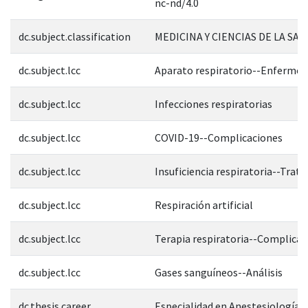
nc-nd/4.0
dc.subject.classification
MEDICINA Y CIENCIAS DE LA SAL
dc.subject.lcc
Aparato respiratorio--Enferme
dc.subject.lcc
Infecciones respiratorias
dc.subject.lcc
COVID-19--Complicaciones
dc.subject.lcc
Insuficiencia respiratoria--Trat
dc.subject.lcc
Respiración artificial
dc.subject.lcc
Terapia respiratoria--Complicac
dc.subject.lcc
Gases sanguíneos--Análisis
dc.thesis.career
Especialidad en Anestesiología