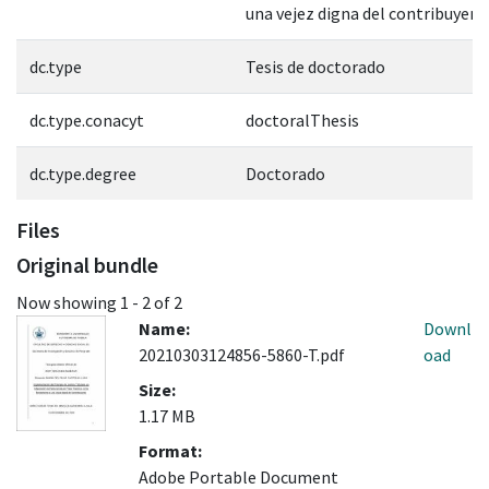
una vejez digna del contribuyent
dc.type
Tesis de doctorado
dc.type.conacyt
doctoralThesis
dc.type.degree
Doctorado
Files
Original bundle
Now showing
1 - 2 of 2
Name:
Downl
20210303124856-5860-T.pdf
oad
Size:
1.17 MB
Format:
Adobe Portable Document