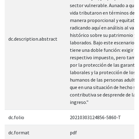
sector vulnerable. Aunado a que 
vida tributaron en términos de le
manera proporcional y equitativ
radicando aquí en análisis al valo
histórico sobre su patrimonio y 
dc.description.abstract
laborados. Bajo este escenario, 
tiene una doble función: exigir e
respectivo impuesto, pero tambi
por la protección de las garantía
laborales y la protección de los 
humanos de las personas adulta
que en una situación de hecho su
contributiva se desprende de la 
ingreso."
dc.folio
20210303124856-5860-T
dc.format
pdf