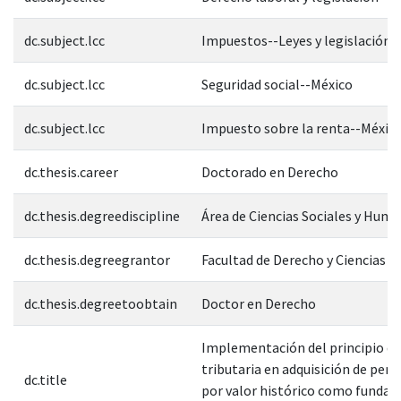
dc.subject.lcc
Impuestos--Leyes y legislación-
dc.subject.lcc
Seguridad social--México
dc.subject.lcc
Impuesto sobre la renta--Méxic
dc.thesis.career
Doctorado en Derecho
dc.thesis.degreediscipline
Área de Ciencias Sociales y Hum
dc.thesis.degreegrantor
Facultad de Derecho y Ciencias S
dc.thesis.degreetoobtain
Doctor en Derecho
Implementación del principio de 
tributaria en adquisición de per
dc.title
por valor histórico como funda