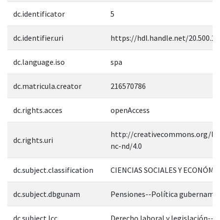
dc.identificator
5
dc.identifier.uri
https://hdl.handle.net/20.500.1
dc.language.iso
spa
dc.matricula.creator
216570786
dc.rights.acces
openAccess
http://creativecommons.org/lic
dc.rights.uri
nc-nd/4.0
dc.subject.classification
CIENCIAS SOCIALES Y ECONÓMI
dc.subject.dbgunam
Pensiones--Política gubername
dc.subject.lcc
Derecho laboral y legislación--M