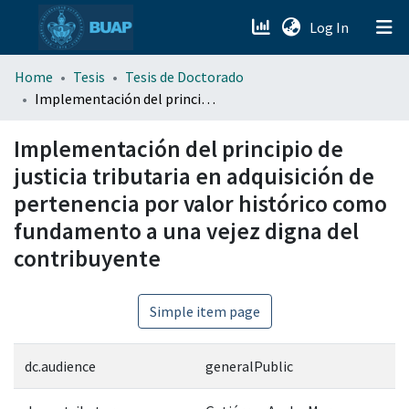
(current)
Log In
menu.section.about_menu
Home
Tesis
Tesis de Doctorado
Implementación del principio de justicia tributaria en adquisición de pertenencia por valor histórico como fundamento a una vejez digna del contribuyente
All of DSpace
Implementación del principio de
justicia tributaria en adquisición de
pertenencia por valor histórico como
fundamento a una vejez digna del
contribuyente
Simple item page
dc.audience
generalPublic