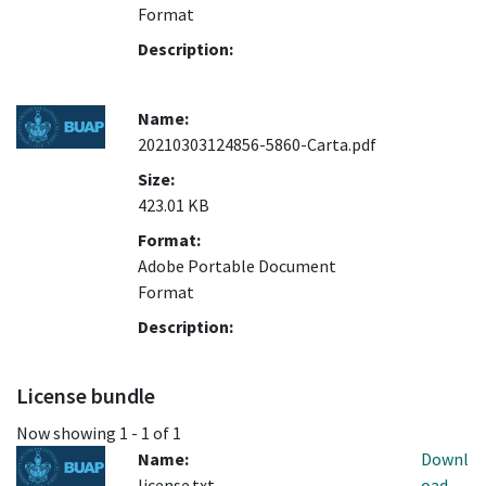
Format
Description:
Name:
20210303124856-5860-Carta.pdf
Size:
423.01 KB
Format:
Adobe Portable Document
Format
Description:
License bundle
Now showing
1 - 1 of 1
Name:
Downl
license.txt
oad