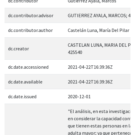
dc.contributor
Gutiérrez Ayala, Marcos
dc.contributor.advisor
GUTIERREZ AYALA, MARCOS; 47
dc.contributor.author
Castelán Luna, María Del Pilar
CASTELAN LUNA, MARIA DEL PIL
dc.creator
425540
dc.date.accessioned
2021-04-22T16:39:36Z
dc.date.available
2021-04-22T16:39:36Z
dc.date.issued
2020-12-01
"El análisis, en esta investigació
en considerar la capacidad contr
que tienen estas personas en la 
adulta mayor; ya que pertenecen