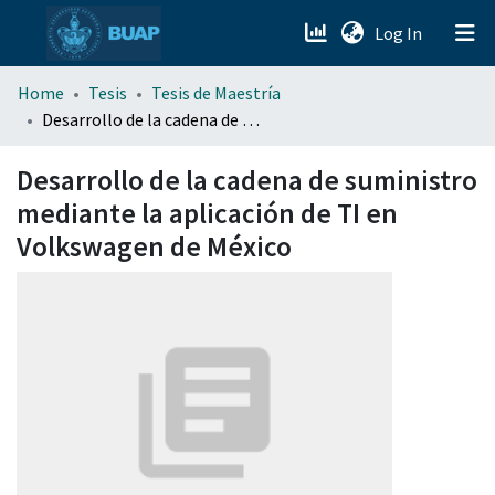
(current)
Log In
menu.section.about_menu
Home
Tesis
Tesis de Maestría
Desarrollo de la cadena de suministro mediante la aplicación de TI en Volkswagen de México
All of DSpace
Desarrollo de la cadena de suministro
mediante la aplicación de TI en
Volkswagen de México