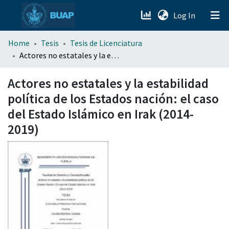
(current)
Log In
menu.section.about_menu
Home
Tesis
Tesis de Licenciatura
Actores no estatales y la estabilidad política de los Estados nación: el caso del Estado Islámico en Irak (2014-2019)
All of DSpace
Actores no estatales y la estabilidad
política de los Estados nación: el caso
del Estado Islámico en Irak (2014-
2019)