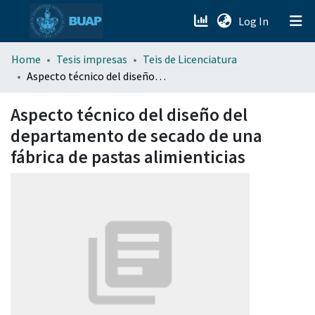
(current)
Log In
menu.section.about_menu
Home
Tesis impresas
Teis de Licenciatura
Aspecto técnico del diseño del departamento de secado de una fábrica de pastas alimienticias
All of DSpace
Aspecto técnico del diseño del
departamento de secado de una
fábrica de pastas alimienticias