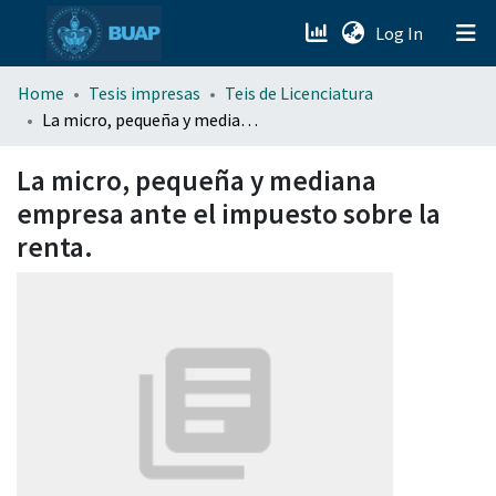
(current)
Log In
menu.section.about_menu
Home
Tesis impresas
Teis de Licenciatura
La micro, pequeña y mediana empresa ante el impuesto sobre la renta.
All of DSpace
La micro, pequeña y mediana
empresa ante el impuesto sobre la
renta.