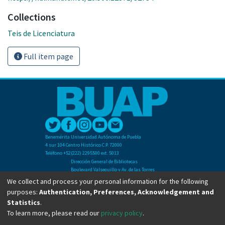
Collections
Teis de Licenciatura
Full item page
Benemérita Universidad Autónoma de Puebla
4 sur 104 Centro Histórico C.P. 72000
Teléfono +52(222) 2295500 ext. 5013
Dirección General de Bibliotecas
Boulevard Valsequillo y Av. de las Torres
Ciudad Universitaria. Col. San Manuel
We collect and process your personal information for the following
C.P. 72570
purposes:
Authentication, Preferences, Acknowledgement and
Teléfono +52 (222) 2295500 Ext 2901
Statistics
.
To learn more, please read our
privacy policy
.