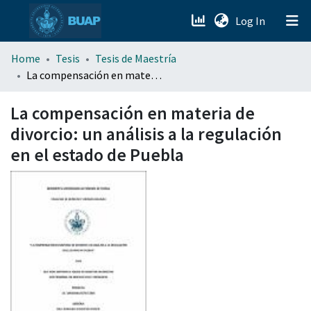
(current)
Log In
menu.section.about_menu
Home
Tesis
Tesis de Maestría
La compensación en materia de divorcio: un análisis a la regulación en el estado de Puebla
All of DSpace
La compensación en materia de
divorcio: un análisis a la regulación
en el estado de Puebla