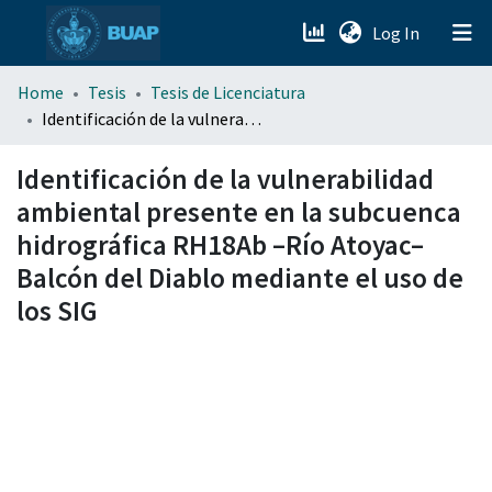
(current)
Log In
menu.section.about_menu
Home
Tesis
Tesis de Licenciatura
Identificación de la vulnerabilidad ambiental presente en la subcuenca hidrográfica RH18Ab –Río Atoyac– Balcón del Diablo mediante el uso de los SIG
All of DSpace
Identificación de la vulnerabilidad
ambiental presente en la subcuenca
hidrográfica RH18Ab –Río Atoyac–
Balcón del Diablo mediante el uso de
los SIG