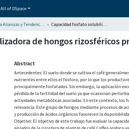
All of DSpace
Revista Alianzas y Tendencias BUAP (AyTBUAP)
Capacidad fosfato solubilizadora de hongos rizosféricos provenientes de cafetales de Jilotepec, Veracruz
lizadora de hongos rizosféricos p
Abstract
Antecedentes: El suelo donde se cultiva el café generalmen
nutrientes entre ellos el fósforo, por lo que los productore
principalmente fosfatados. Sin embargo, la aplicación exc
pérdida de la fertilidad del suelo ya que ocasionan perturba
actividades metabólicas asociadas. En este contexto, los 
relevancia. Este grupo de hongos mediante procesos de aci
y producción de ácidos orgánicos favorecen la disponibilidad
Objetivo: El objetivo de este trabajo fue evaluar la capaci
aislados de la rizosfera de plantas de café Coffea arabica v