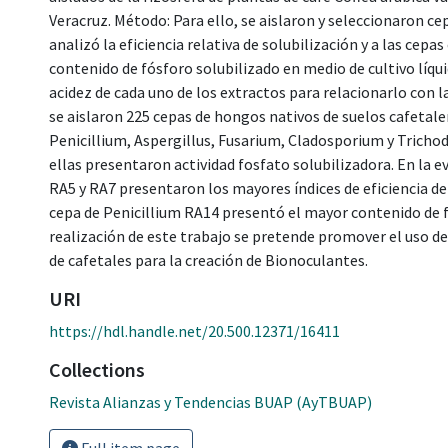
Veracruz. Método: Para ello, se aislaron y seleccionaron ce
analizó la eficiencia relativa de solubilización y a las cepa
contenido de fósforo solubilizado en medio de cultivo líqui
acidez de cada uno de los extractos para relacionarlo con la
se aislaron 225 cepas de hongos nativos de suelos cafetale
Penicillium, Aspergillus, Fusarium, Cladosporium y Trichod
ellas presentaron actividad fosfato solubilizadora. En la ev
RA5 y RA7 presentaron los mayores índices de eficiencia de 
cepa de Penicillium RA14 presentó el mayor contenido de fó
realización de este trabajo se pretende promover el uso de
de cafetales para la creación de Bionoculantes.
URI
https://hdl.handle.net/20.500.12371/16411
Collections
Revista Alianzas y Tendencias BUAP (AyTBUAP)
Full item page