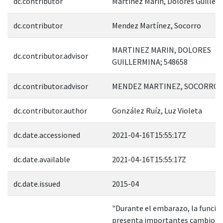
dc.contributor
Martinez Marín, Dolores Guiller
dc.contributor
Mendez Martínez, Socorro
MARTINEZ MARIN, DOLORES
dc.contributor.advisor
GUILLERMINA; 548658
dc.contributor.advisor
MENDEZ MARTINEZ, SOCORRO; 
dc.contributor.author
González Ruíz, Luz Violeta
dc.date.accessioned
2021-04-16T15:55:17Z
dc.date.available
2021-04-16T15:55:17Z
dc.date.issued
2015-04
"Durante el embarazo, la funció
presenta importantes cambios,