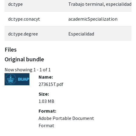
dc.type
Trabajo terminal, especialidad
dc.type.conacyt
academicSpecialization
dc.type.degree
Especialidad
Files
Original bundle
Now showing
1 - 1 of 1
Name:
273615T.pdf
Size:
1.03 MB
Format:
Adobe Portable Document
Format