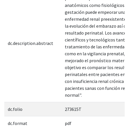
anatómicos como fisiológicos. L
gestación puede empeorar una
enfermedad renal preexistente y
la evolución del embarazo así c
resultado perinatal. Los avances
científicos y tecnológicos tanto 
dc.description.abstract
tratamiento de las enfermedade
como en la vigilancia prenatal, 
mejorado el pronóstico materno-
objetivo es comparar los result
perinatales entre pacientes em
con insuficiencia renal crónica (I
pacientes sanas con función ren
normal".
dc.folio
273615T
dc.format
pdf