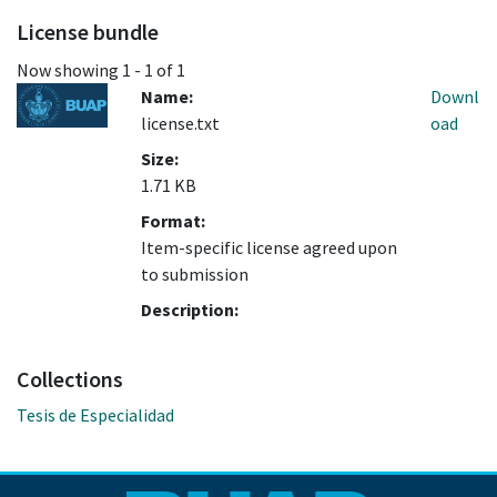
License bundle
Now showing
1 - 1 of 1
Name:
Downl
license.txt
oad
Size:
1.71 KB
Format:
Item-specific license agreed upon
to submission
Description:
Collections
Tesis de Especialidad