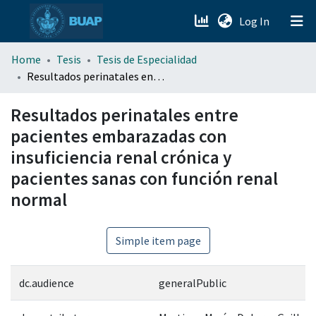
(current)
Log In
menu.section.about_menu
Home
Tesis
Tesis de Especialidad
Resultados perinatales entre pacientes embarazadas con insuficiencia renal crónica y pacientes sanas con función renal normal
All of DSpace
Resultados perinatales entre
pacientes embarazadas con
insuficiencia renal crónica y
pacientes sanas con función renal
normal
Simple item page
dc.audience
generalPublic