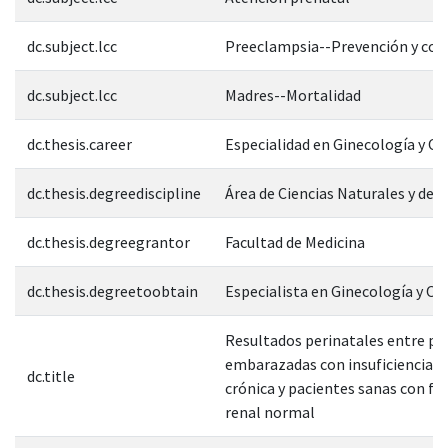
dc.subject.lcc
Preeclampsia--Prevención y con
dc.subject.lcc
Madres--Mortalidad
dc.thesis.career
Especialidad en Ginecología y Ob
dc.thesis.degreediscipline
Área de Ciencias Naturales y de l
dc.thesis.degreegrantor
Facultad de Medicina
dc.thesis.degreetoobtain
Especialista en Ginecología y Ob
Resultados perinatales entre pa
embarazadas con insuficiencia r
dc.title
crónica y pacientes sanas con fu
renal normal