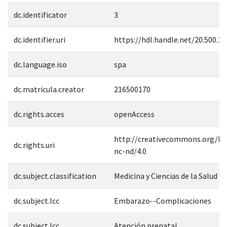
dc.identificator
3
dc.identifier.uri
https://hdl.handle.net/20.500.1
dc.language.iso
spa
dc.matricula.creator
216500170
dc.rights.acces
openAccess
http://creativecommons.org/lic
dc.rights.uri
nc-nd/4.0
dc.subject.classification
Medicina y Ciencias de la Salud
dc.subject.lcc
Embarazo--Complicaciones
dc.subject.lcc
Atención prenatal