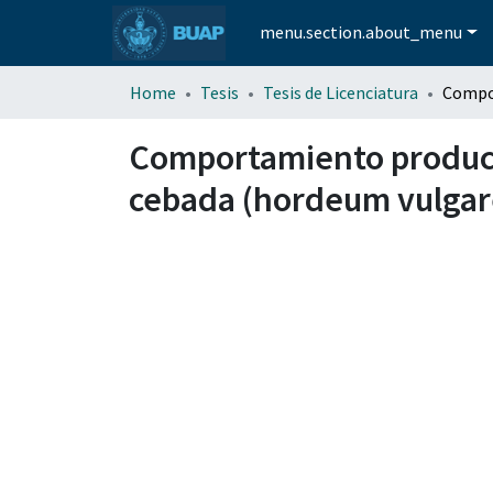
menu.section.about_menu
Home
Tesis
Tesis de Licenciatura
Comportamiento productiv
cebada (hordeum vulgare