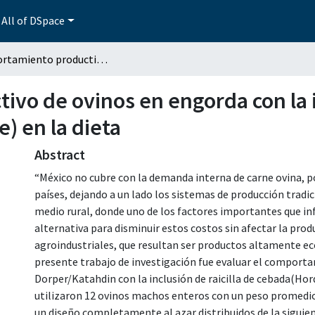
All of DSpace
Comportamiento productivo de ovinos en engorda con la inclusión de raicilla de cebada (hordeum vulgare) en la dieta
o de ovinos en engorda con la in
) en la dieta
Abstract
“México no cubre con la demanda interna de carne ovina, p
países, dejando a un lado los sistemas de producción tradi
medio rural, donde uno de los factores importantes que inf
alternativa para disminuir estos costos sin afectar la prod
agroindustriales, que resultan ser productos altamente eco
presente trabajo de investigación fue evaluar el comport
Dorper/Katahdin con la inclusión de raicilla de cebada(Hor
utilizaron 12 ovinos machos enteros con un peso promedio
un diseño completamente al azar distribuidos de la siguien