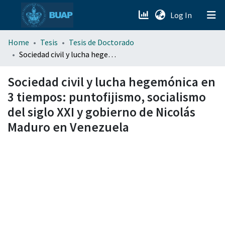
(current)
Log In
menu.section.about_menu
Home
Tesis
Tesis de Doctorado
Sociedad civil y lucha hegemónica en 3 tiempos: puntofijismo, socialismo del siglo XXI y gobierno de Nicolás Maduro en Venezuela
All of DSpace
Sociedad civil y lucha hegemónica en
3 tiempos: puntofijismo, socialismo
del siglo XXI y gobierno de Nicolás
Maduro en Venezuela