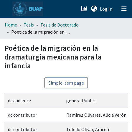
(current)
Log In
menu.section.about_menu
Home
Tesis
Tesis de Doctorado
Poética de la migración en la dramaturgia mexicana para la infancia
All of DSpace
Poética de la migración en la
dramaturgia mexicana para la
infancia
Simple item page
dc.audience
generalPublic
dc.contributor
Ramírez Olivares, Alicia Verónica
dc.contributor
Toledo Olivar, Araceli