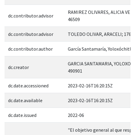
RAMIREZ OLIVARES, ALICIA VER
dc.contributor.advisor
46509
dc.contributor.advisor
TOLEDO OLIVAR, ARACELI; 1762
dc.contributor.author
García Santamaría, Yoloxóchitl
GARCIA SANTAMARIA, YOLOXOCH
dc.creator
490901
dc.date.accessioned
2023-02-16T16:20:15Z
dc.date.available
2023-02-16T16:20:15Z
dc.date.issued
2022-06
"El objetivo general al que resp