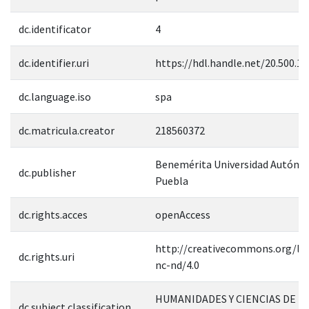
dc.identificator
4
dc.identifier.uri
https://hdl.handle.net/20.500.1
dc.language.iso
spa
dc.matricula.creator
218560372
Benemérita Universidad Autóno
dc.publisher
Puebla
dc.rights.acces
openAccess
http://creativecommons.org/lic
dc.rights.uri
nc-nd/4.0
HUMANIDADES Y CIENCIAS DE L
dc.subject.classification