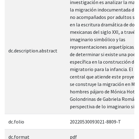
investigación es analizar la man
la migración indocumentada de
no acompañados por adultos se 
en la escritura dramática de dos
mexicanas del siglo XXI, a través 
imaginario simbólico y las
representaciones arquetípicas, co
dc.description.abstract
de determinar si existe una poét
específica en la construcción de
migratorio para la infancia. El 
central que atiende este proyec
se construye la migración en Mar
hombres pájaro de Mónica Hoth 
Golondrinas de Gabriela Román,
perspectiva de lo imaginario sim
dc.folio
20220530093021-8809-T
dc.format
pdf