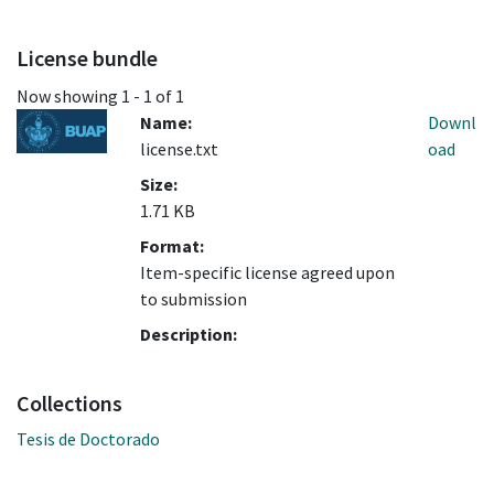
License bundle
Now showing
1 - 1 of 1
Name:
Downl
license.txt
oad
Size:
1.71 KB
Format:
Item-specific license agreed upon
to submission
Description:
Collections
Tesis de Doctorado