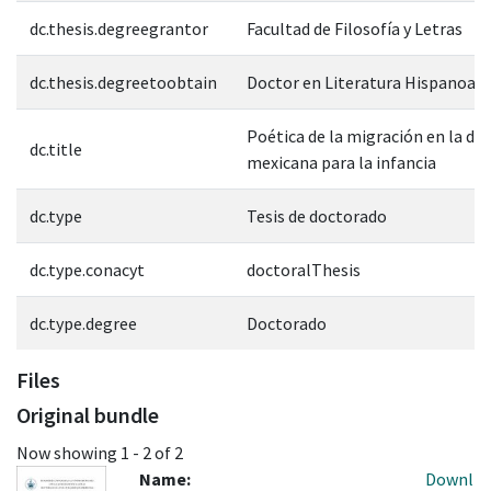
dc.thesis.degreegrantor
Facultad de Filosofía y Letras
dc.thesis.degreetoobtain
Doctor en Literatura Hispanoam
Poética de la migración en la d
dc.title
mexicana para la infancia
dc.type
Tesis de doctorado
dc.type.conacyt
doctoralThesis
dc.type.degree
Doctorado
Files
Original bundle
Now showing
1 - 2 of 2
Name:
Downl