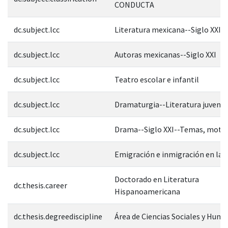
CONDUCTA
dc.subject.lcc
Literatura mexicana--Siglo XXI
dc.subject.lcc
Autoras mexicanas--Siglo XXI
dc.subject.lcc
Teatro escolar e infantil
dc.subject.lcc
Dramaturgia--Literatura juvenil
dc.subject.lcc
Drama--Siglo XXI--Temas, moti
dc.subject.lcc
Emigración e inmigración en la l
Doctorado en Literatura
dc.thesis.career
Hispanoamericana
dc.thesis.degreediscipline
Área de Ciencias Sociales y Hum