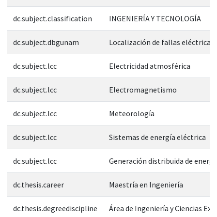
dc.subject.classification
INGENIERÍA Y TECNOLOGÍA
dc.subject.dbgunam
Localización de fallas eléctricas
dc.subject.lcc
Electricidad atmosférica
dc.subject.lcc
Electromagnetismo
dc.subject.lcc
Meteorología
dc.subject.lcc
Sistemas de energía eléctrica
dc.subject.lcc
Generación distribuida de energí
dc.thesis.career
Maestría en Ingeniería
dc.thesis.degreediscipline
Área de Ingeniería y Ciencias Exa