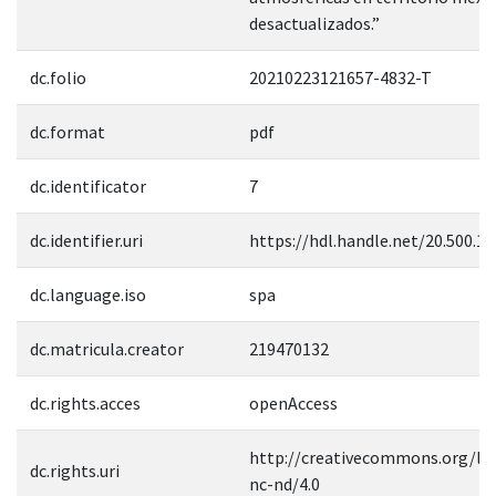
desactualizados.”
dc.folio
20210223121657-4832-T
dc.format
pdf
dc.identificator
7
dc.identifier.uri
https://hdl.handle.net/20.500.1
dc.language.iso
spa
dc.matricula.creator
219470132
dc.rights.acces
openAccess
http://creativecommons.org/lic
dc.rights.uri
nc-nd/4.0