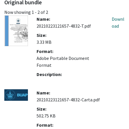
Original bundle
Now showing
1 - 2 of 2
Name:
Downl
20210223121657-4832-T.pdf
oad
Size:
3.33 MB
Format:
Adobe Portable Document
Format
Description:
Name:
20210223121657-4832-Carta.pdf
Size:
502.75 KB
Format: