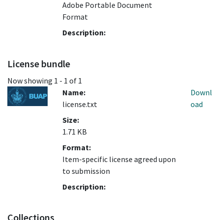
Adobe Portable Document
Format
Description:
License bundle
Now showing
1 - 1 of 1
Name:
Downl
license.txt
oad
Size:
1.71 KB
Format:
Item-specific license agreed upon
to submission
Description:
Collections