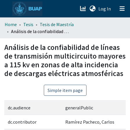
(current)
Log In
menu.section.about_menu
Home
Tesis
Tesis de Maestría
Análisis de la confiabilidad de líneas de transmisión multicircuito mayores a 115 kv en zonas de alta incidencia de descargas eléctricas atmosféricas
All of DSpace
Análisis de la confiabilidad de líneas
de transmisión multicircuito mayores
a 115 kv en zonas de alta incidencia
de descargas eléctricas atmosféricas
Simple item page
dc.audience
generalPublic
dc.contributor
Ramírez Pacheco, Carlos