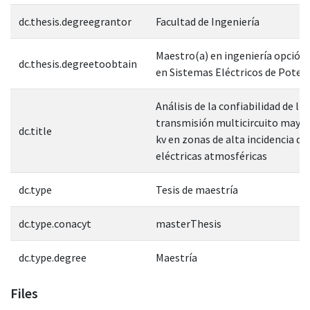
dc.thesis.degreegrantor
Facultad de Ingeniería
Maestro(a) en ingeniería opción
dc.thesis.degreetoobtain
en Sistemas Eléctricos de Poten
Análisis de la confiabilidad de lí
transmisión multicircuito mayor
dc.title
kv en zonas de alta incidencia de
eléctricas atmosféricas
dc.type
Tesis de maestría
dc.type.conacyt
masterThesis
dc.type.degree
Maestría
Files