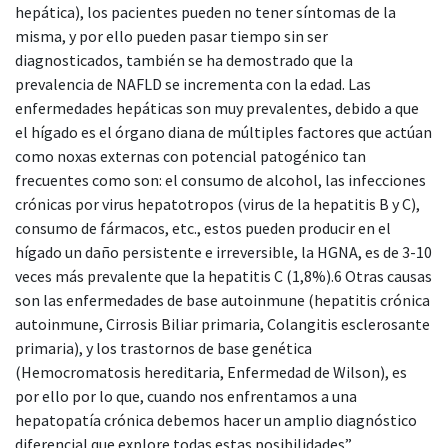
hepática), los pacientes pueden no tener síntomas de la
misma, y por ello pueden pasar tiempo sin ser
diagnosticados, también se ha demostrado que la
prevalencia de NAFLD se incrementa con la edad. Las
enfermedades hepáticas son muy prevalentes, debido a que
el hígado es el órgano diana de múltiples factores que actúan
como noxas externas con potencial patogénico tan
frecuentes como son: el consumo de alcohol, las infecciones
crónicas por virus hepatotropos (virus de la hepatitis B y C),
consumo de fármacos, etc., estos pueden producir en el
hígado un daño persistente e irreversible, la HGNA, es de 3-10
veces más prevalente que la hepatitis C (1,8%).6 Otras causas
son las enfermedades de base autoinmune (hepatitis crónica
autoinmune, Cirrosis Biliar primaria, Colangitis esclerosante
primaria), y los trastornos de base genética
(Hemocromatosis hereditaria, Enfermedad de Wilson), es
por ello por lo que, cuando nos enfrentamos a una
hepatopatía crónica debemos hacer un amplio diagnóstico
diferencial que explore todas estas posibilidades”.