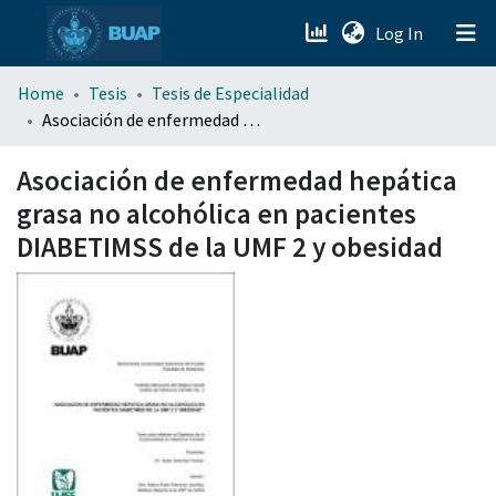
(current)
Log In
menu.section.about_menu
Home
Tesis
Tesis de Especialidad
Asociación de enfermedad hepática grasa no alcohólica en pacientes DIABETIMSS de la UMF 2 y obesidad
All of DSpace
Asociación de enfermedad hepática
grasa no alcohólica en pacientes
DIABETIMSS de la UMF 2 y obesidad