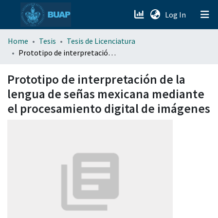
(current)
Log In
menu.section.about_menu
Home
Tesis
Tesis de Licenciatura
Prototipo de interpretación de la lengua de señas mexicana mediante el procesamiento digital de imágenes
All of DSpace
Prototipo de interpretación de la
lengua de señas mexicana mediante
el procesamiento digital de imágenes