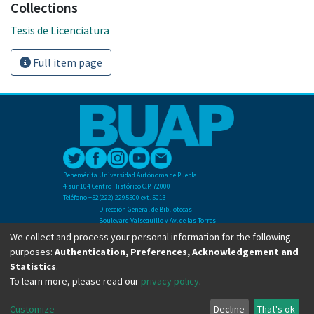
Collections
Tesis de Licenciatura
Full item page
Benemérita Universidad Autónoma de Puebla
4 sur 104 Centro Histórico C.P. 72000
Teléfono +52(222) 2295500 ext. 5013
Dirección General de Bibliotecas
Boulevard Valsequillo y Av. de las Torres
Ciudad Universitaria. Col. San Manuel
We collect and process your personal information for the following
C.P. 72570
purposes:
Authentication, Preferences, Acknowledgement and
Teléfono +52 (222) 2295500 Ext 2901
Statistics
.
To learn more, please read our
privacy policy
.
Copyright © Dirección General de Bibliotecas - BUAP 2024. All right reserved.
Customize
Decline
That's ok