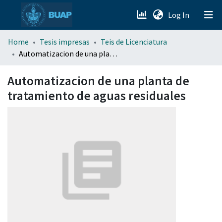
(current)
Log In
menu.section.about_menu
Home
Tesis impresas
Teis de Licenciatura
Automatizacion de una planta de tratamiento de aguas residuales
All of DSpace
Automatizacion de una planta de
tratamiento de aguas residuales