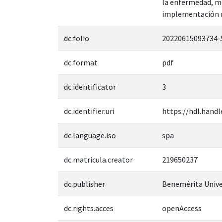
la enfermedad, me
implementación de
dc.folio
20220615093734-
dc.format
pdf
dc.identificator
3
dc.identifier.uri
https://hdl.handl
dc.language.iso
spa
dc.matricula.creator
219650237
dc.publisher
Benemérita Unive
dc.rights.acces
openAccess