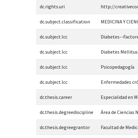
dc.rights.uri
http://creativec
dc.subject.classification
MEDICINA Y CIEN
dc.subject.lcc
Diabetes--Factore
dc.subject.lcc
Diabetes Mellitus
dc.subject.lcc
Psicopedagogía
dc.subject.lcc
Enfermedades cró
dc.thesis.career
Especialidad en M
dc.thesis.degreediscipline
Área de Ciencias N
dc.thesis.degreegrantor
Facultad de Medic