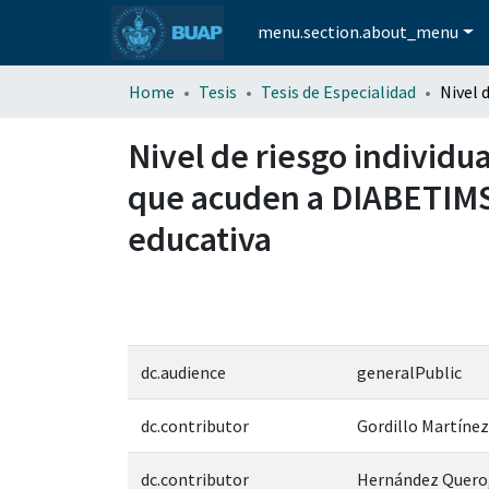
menu.section.about_menu
Home
Tesis
Tesis de Especialidad
Nivel de riesgo individu
que acuden a DIABETIMS
educativa
dc.audience
generalPublic
dc.contributor
Gordillo Martínez
dc.contributor
Hernández Quero,