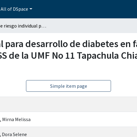
All of DSpace
Nivel de riesgo individual para desarrollo de diabetes en familiares de pacientes que acuden a DIABETIMSS de la UMF No 11 Tapachula Chiapas con intervención educativa
al para desarrollo de diabetes en 
S de la UMF No 11 Tapachula Chi
Simple item page
, Mirna Melissa
 Dora Selene