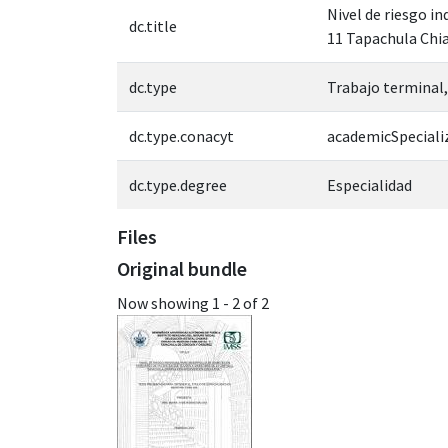
Nivel de riesgo i
dc.title
11 Tapachula Chia
dc.type
Trabajo terminal,
dc.type.conacyt
academicSpeciali
dc.type.degree
Especialidad
Files
Original bundle
Now showing
1 - 2 of 2