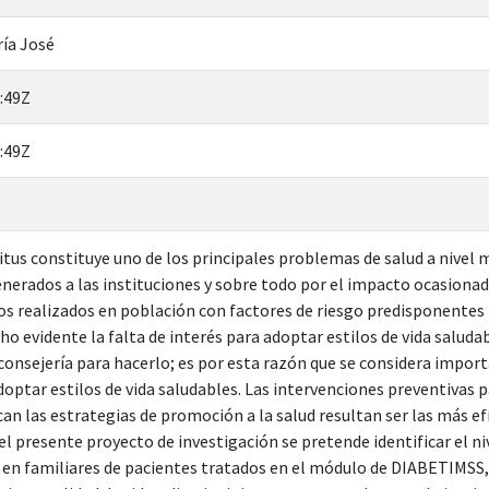
ría José
:49Z
:49Z
itus constituye uno de los principales problemas de salud a nivel
nerados a las instituciones y sobre todo por el impacto ocasionado
ios realizados en población con factores de riesgo predisponentes 
ho evidente la falta de interés para adoptar estilos de vida saluda
onsejería para hacerlo; es por esta razón que se considera impo
doptar estilos de vida saludables. Las intervenciones preventivas p
can las estrategias de promoción a la salud resultan ser las más ef
el presente proyecto de investigación se pretende identificar el ni
 en familiares de pacientes tratados en el módulo de DIABETIMSS, c