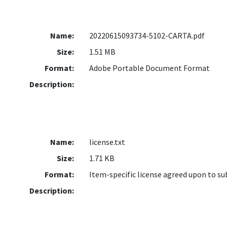
Name:
20220615093734-5102-CARTA.pdf
Size:
1.51 MB
Format:
Adobe Portable Document Format
Description:
Name:
license.txt
Size:
1.71 KB
Format:
Item-specific license agreed upon to s
Description: