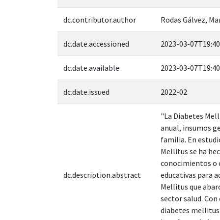
dc.contributor.author
Rodas Gálvez, Ma
dc.date.accessioned
2023-03-07T19:40
dc.date.available
2023-03-07T19:40
dc.date.issued
2022-02
"La Diabetes Mell
anual, insumos ge
familia. En estud
Mellitus se ha hec
conocimientos o c
dc.description.abstract
educativas para a
Mellitus que abar
sector salud. Con 
diabetes mellitus