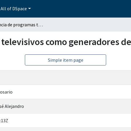
All of DSpace
Influencia de programas televisivos como generadores de violencia en jóvenes
 televisivos como generadores de
Simple item page
Rosario
sé Alejandro
:13Z