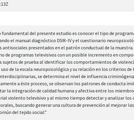
:13Z
fundamental del presente estudio es conocer el tipo de program
izando el manual diagnóstico DSM-IV y el cuestionario neuropsicológ
ntisociales presentados en el patrón conductual de la muestra. 
umo de programas televisivos con un posible incremento en compo
os sujetos de prueba al identificar los comportamientos de violenc
uso de la escala neuropsicológica y su relación en los criterios de 
interdisciplinarias, se determina el nivel de influencia criminóge
tamente a éste proceso, se observan los patrones de conducta imi
tar la integración de calidad humana y afectiva entre los miembros 
al violento televisivo y al mismo tiempo detectar y analizar lo
morales, buscando generar una cultura de prevención al mejorar las 
omún del tejido social.”