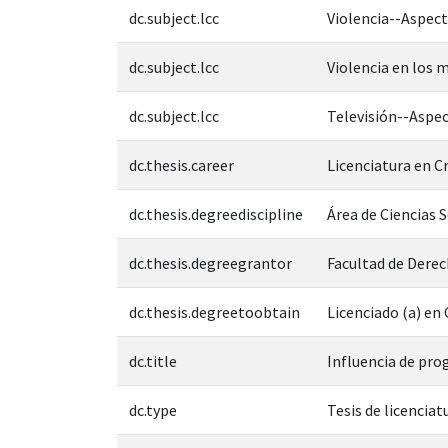
dc.subject.lcc
Violencia--Aspect
dc.subject.lcc
Violencia en los 
dc.subject.lcc
Televisión--Aspec
dc.thesis.career
Licenciatura en C
dc.thesis.degreediscipline
Área de Ciencias 
dc.thesis.degreegrantor
Facultad de Derec
dc.thesis.degreetoobtain
Licenciado (a) en
dc.title
Influencia de pro
dc.type
Tesis de licenciat