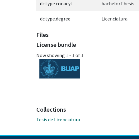
dc.type.conacyt
bachelorThesis
dc.type.degree
Licenciatura
Files
License bundle
Now showing
1 - 1 of 1
Collections
Tesis de Licenciatura