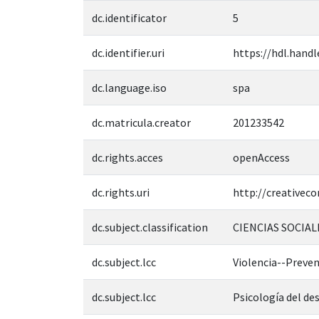
dc.identificator
5
dc.identifier.uri
https://hdl.handl
dc.language.iso
spa
dc.matricula.creator
201233542
dc.rights.acces
openAccess
dc.rights.uri
http://creativec
dc.subject.classification
CIENCIAS SOCIAL
dc.subject.lcc
Violencia--Preve
dc.subject.lcc
Psicología del de