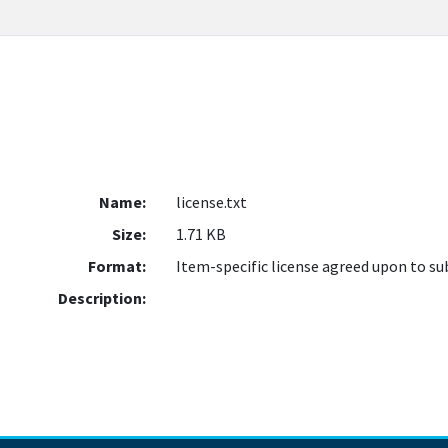
Name:
license.txt
Size:
1.71 KB
Format:
Item-specific license agreed upon to s
Description: