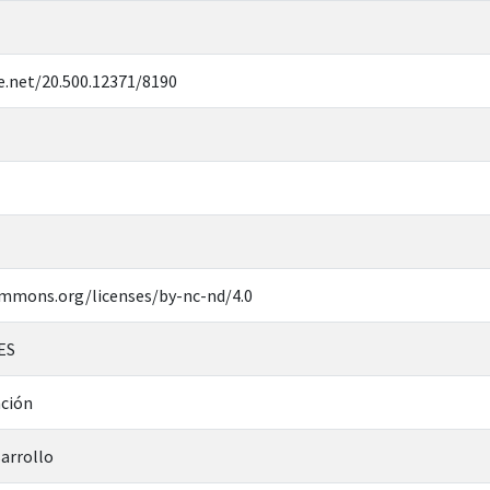
e.net/20.500.12371/8190
ommons.org/licenses/by-nc-nd/4.0
ES
nción
sarrollo