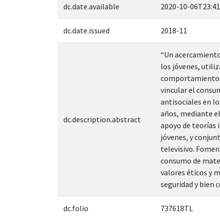
dc.date.available
2020-10-06T23:41
dc.date.issued
2018-11
“Un acercamiento 
los jóvenes, util
comportamientos a
vincular el cons
antisociales en l
años, mediante el 
dc.description.abstract
apoyo de teorías 
jóvenes, y conjun
televisivo. Fomen
consumo de materi
valores éticos y 
seguridad y bien c
dc.folio
737618TL