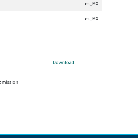
es_MX
es_MX
Download
ubmission