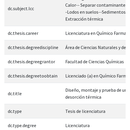
Calor-- Separar contaminantes 
dc.subject.lcc
-Lodos en suelos--Sedimentos--
Extracción térmica
dc.thesis.career
Licenciatura en Químico Farmac
dc.thesis.degreediscipline
Área de Ciencias Naturales y de l
dc.thesis.degreegrantor
Facultad de Ciencias Químicas
dc.thesis.degreetoobtain
Licenciado (a) en Químico Farm
Diseño, montaje y prueba de un 
dc.title
desorción térmica
dc.type
Tesis de licenciatura
dc.type.degree
Licenciatura