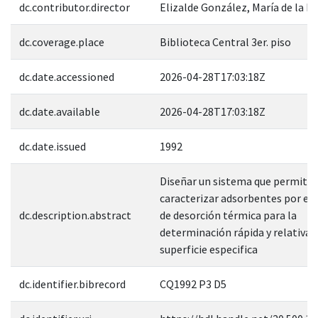
dc.contributor.director
Elizalde González, María de la P
dc.coverage.place
Biblioteca Central 3er. piso
dc.date.accessioned
2026-04-28T17:03:18Z
dc.date.available
2026-04-28T17:03:18Z
dc.date.issued
1992
Diseñar un sistema que permita
caracterizar adsorbentes por el
dc.description.abstract
de desorción térmica para la
determinación rápida y relativa 
superficie especifica
dc.identifier.bibrecord
CQ1992 P3 D5