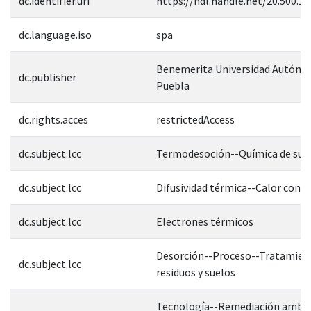
dc.identifier.uri
https://hdl.handle.net/20.500.1
dc.language.iso
spa
Benemerita Universidad Autóno
dc.publisher
Puebla
dc.rights.acces
restrictedAccess
dc.subject.lcc
Termodesoción--Química de supe
dc.subject.lcc
Difusividad térmica--Calor cond
dc.subject.lcc
Electrones térmicos
Desorción--Proceso--Tratamien
dc.subject.lcc
residuos y suelos
Tecnología--Remediación ambie