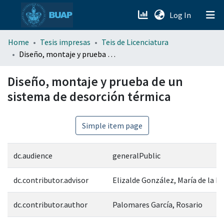
(current)
Log In
menu.section.about_menu
Home
Tesis impresas
Teis de Licenciatura
Diseño, montaje y prueba de un sistema de desorción térmica
All of DSpace
Diseño, montaje y prueba de un
sistema de desorción térmica
Simple item page
dc.audience
generalPublic
dc.contributor.advisor
Elizalde González, María de la P
dc.contributor.author
Palomares García, Rosario