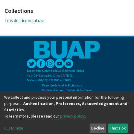
Collections
Teis de Licenciatura
Benemérita Universidad Autónoma de Puebla
4 sur 104 Centro Histórico C.P. 72000
Teléfono +52(222) 2295500 ext. 5013
Dirección General de Bibliotecas
Boulevard Valsequillo y Av. de las Torres
Ciudad Universitaria. Col. San Manuel
We collect and process your personal information for the following
C.P. 72570
purposes:
Authentication, Preferences, Acknowledgement and
Teléfono +52 (222) 2295500 Ext 2901
Statistics
.
To learn more, please read our
privacy policy
.
Copyright © Dirección General de Bibliotecas - BUAP 2024. All right reserved.
Customize
Decline
That's ok