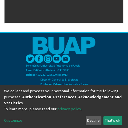
Benemérita Universidad Autónoma de Puebla
4 sur 104 Centro Histórico C.P. 72000
Teléfono +52(222) 2295500 ext. 5013
Dirección General de Bibliotecas
Boulevard Valsequillo y Av. de las Torres
Ciudad Universitaria. Col. San Manuel
We collect and process your personal information for the following
C.P. 72570
purposes:
Authentication, Preferences, Acknowledgement and
Teléfono +52 (222) 2295500 Ext 2901
Statistics
.
To learn more, please read our
privacy policy
.
Copyright © Dirección General de Bibliotecas - BUAP 2024. All right reserved.
Customize
Decline
That's ok