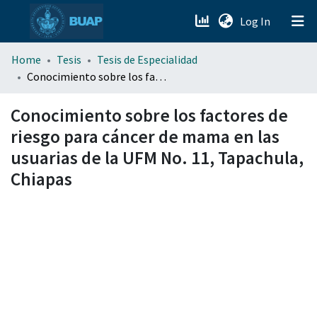
(current)
Log In
menu.section.about_menu
Home
Tesis
Tesis de Especialidad
Conocimiento sobre los factores de riesgo para cáncer de mama en las usuarias de la UFM No. 11, Tapachula, Chiapas
All of DSpace
Conocimiento sobre los factores de
riesgo para cáncer de mama en las
usuarias de la UFM No. 11, Tapachula,
Chiapas