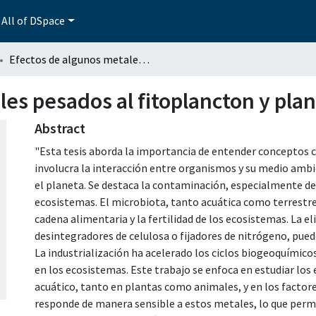
All of DSpace
Efectos de algunos metales pesados al fitoplancton y planaria
es pesados al fitoplancton y plan
Abstract
"Esta tesis aborda la importancia de entender conceptos c
involucra la interacción entre organismos y su medio ambi
el planeta. Se destaca la contaminación, especialmente de
ecosistemas. El microbiota, tanto acuática como terrestre,
cadena alimentaria y la fertilidad de los ecosistemas. La 
desintegradores de celulosa o fijadores de nitrógeno, pued
La industrialización ha acelerado los ciclos biogeoquímic
en los ecosistemas. Este trabajo se enfoca en estudiar los
acuático, tanto en plantas como animales, y en los factore
responde de manera sensible a estos metales, lo que permit