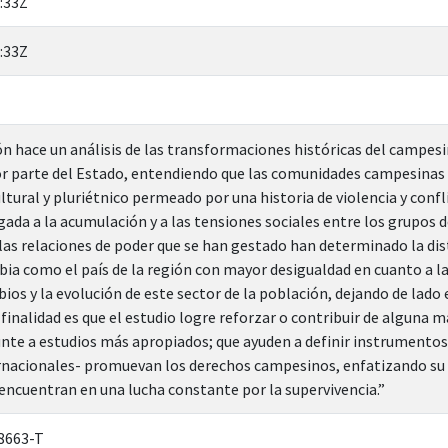
:33Z
:33Z
ón hace un análisis de las transformaciones históricas del campes
por parte del Estado, entendiendo que las comunidades campesina
ltural y pluriétnico permeado por una historia de violencia y confl
ligada a la acumulación y a las tensiones sociales entre los grupos 
 las relaciones de poder que se han gestado han determinado la dist
ia como el país de la región con mayor desigualdad en cuanto a la 
ios y la evolución de este sector de la población, dejando de lado
a finalidad es que el estudio logre reforzar o contribuir de alguna
unte a estudios más apropiados; que ayuden a definir instrumento
ernacionales- promuevan los derechos campesinos, enfatizando su
e encuentran en una lucha constante por la supervivencia.”
8663-T