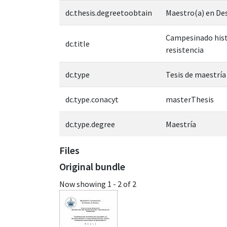
dc.thesis.degreetoobtain
Maestro(a) en De
Campesinado hist
dc.title
resistencia
dc.type
Tesis de maestría
dc.type.conacyt
masterThesis
dc.type.degree
Maestría
Files
Original bundle
Now showing
1 - 2 of 2