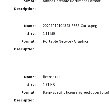
Format:
Adobe Portable Document Format
Description:
Name:
20201012104343-8663-Carta.png
Size:
1.11 MB
Format:
Portable Network Graphics
Description:
Name:
license.txt
Size:
1.71 KB
Format:
Item-specific license agreed upon to s
Description: