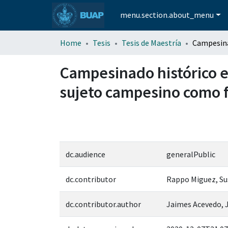
menu.section.about_menu
Home
Tesis
Tesis de Maestría
Campesinado histórico e
sujeto campesino como f
dc.audience
generalPublic
dc.contributor
Rappo Miguez, S
dc.contributor.author
Jaimes Acevedo, 