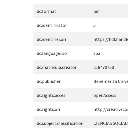
dc.format
pdf
dc.identificator
5
dc.identifier.uri
https://hdl.handl
dc.language.iso
spa
dc.matricula.creator
218470768
dc.publisher
Benemérita Unive
dc.rights.acces
openAccess
dc.rights.uri
http://creativec
dc.subject.classification
CIENCIAS SOCIAL