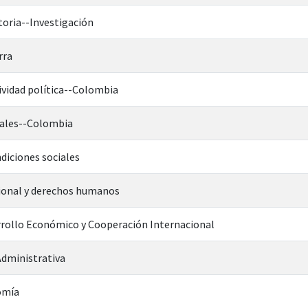
oria--Investigación
rra
vidad política--Colombia
iales--Colombia
iciones sociales
ional y derechos humanos
rrollo Económico y Cooperación Internacional
dministrativa
omía