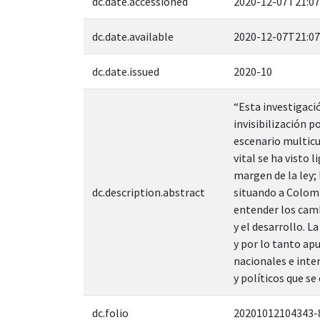
dc.date.accessioned
2020-12-07T21:07
dc.date.available
2020-12-07T21:07
dc.date.issued
2020-10
“Esta investigaci
invisibilización 
escenario multicu
vital se ha visto 
margen de la ley;
dc.description.abstract
situando a Colomb
entender los camb
y el desarrollo. L
y por lo tanto ap
nacionales e int
y políticos que s
dc.folio
20201012104343-