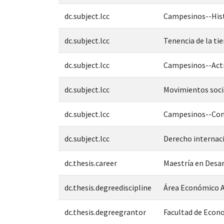
dc.subject.lcc
Campesinos--Hist
dc.subject.lcc
Tenencia de la tie
dc.subject.lcc
Campesinos--Acti
dc.subject.lcc
Movimientos soc
dc.subject.lcc
Campesinos--Cond
dc.subject.lcc
Derecho internac
dc.thesis.career
Maestría en Desa
dc.thesis.degreediscipline
Área Económico A
dc.thesis.degreegrantor
Facultad de Econ