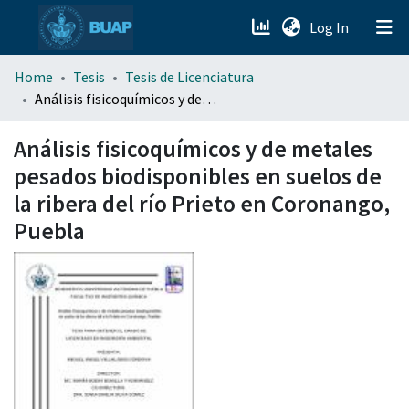
(current)
Log In
menu.section.about_menu
Home
Tesis
Tesis de Licenciatura
Análisis fisicoquímicos y de metales pesados biodisponibles en suelos de la ribera del río Prieto en Coronango, Puebla
All of DSpace
Análisis fisicoquímicos y de metales
pesados biodisponibles en suelos de
la ribera del río Prieto en Coronango,
Puebla