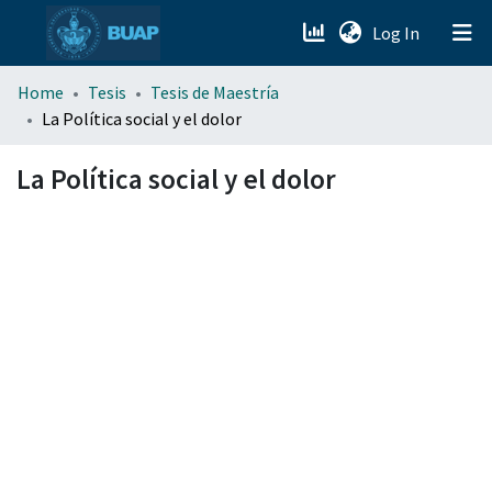
(current)
Log In
menu.section.about_menu
Home
Tesis
Tesis de Maestría
La Política social y el dolor
All of DSpace
La Política social y el dolor