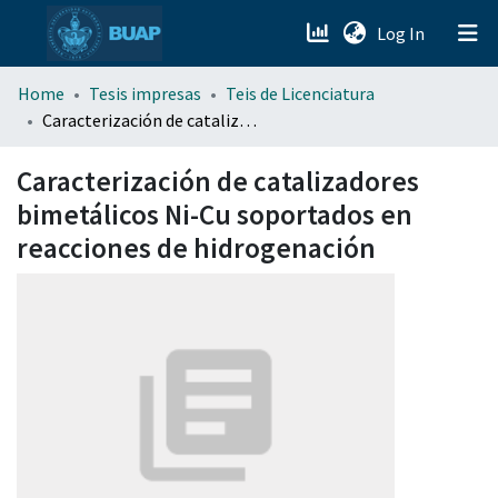
(current)
Log In
menu.section.about_menu
Home
Tesis impresas
Teis de Licenciatura
Caracterización de catalizadores bimetálicos Ni-Cu soportados en reacciones de hidrogenación
All of DSpace
Caracterización de catalizadores
bimetálicos Ni-Cu soportados en
reacciones de hidrogenación