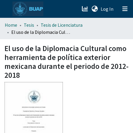
(current)
Log In
menu.section.about_menu
Home
Tesis
Tesis de Licenciatura
El uso de la Diplomacia Cultural como herramienta de política exterior mexicana durante el periodo de 2012-2018
All of DSpace
El uso de la Diplomacia Cultural como
herramienta de política exterior
mexicana durante el periodo de 2012-
2018