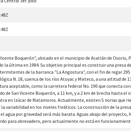
a Central 3er. piso
:48Z
:48Z
icente Boquerón", ubicado en el municipio de Acatlán de Osorio, Pue
o la última en 1984. Su objetivo principal es construir una presa
ermitentes de la barranca "La Angostura", con el fin de regar 295 
lógica N. 18, cuenca de los ríos Atoyac y Mixteco, a una altitud de 1
ctura aceptable, como la carretera federal No. 190 que conecta con
ado de San Vicente Boquerón, a 11 km, y a 2 km de brecha hasta el s
tra en Izúcar de Matamoros. Actualmente, existen 5 norias que ri
 la variabilidad en los niveles freáticos. La construcción de la pr
ue el agua por gravedad será más barata. Aguas abajo del proyecto,
rdo para abrevadero, pero actualmente no está en funcionamient