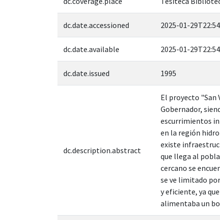
dc.coverage.place
Tesiteca Bibliotec
dc.date.accessioned
2025-01-29T22:54
dc.date.available
2025-01-29T22:54
dc.date.issued
1995
El proyecto "San V
Gobernador, siend
escurrimientos int
en la región hidro
existe infraestru
dc.description.abstract
que llega al pobl
cercano se encuen
se ve limitado por
y eficiente, ya q
alimentaba un bo