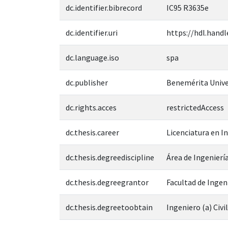
dc.identifier.bibrecord
IC95 R3635e
dc.identifier.uri
https://hdl.handl
dc.language.iso
spa
dc.publisher
Benemérita Unive
dc.rights.acces
restrictedAccess
dc.thesis.career
Licenciatura en In
dc.thesis.degreediscipline
Área de Ingeniería
dc.thesis.degreegrantor
Facultad de Ingen
dc.thesis.degreetoobtain
Ingeniero (a) Civil