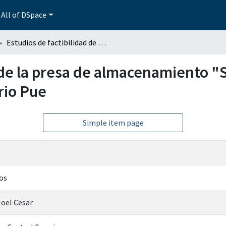
All of DSpace
Estudios de factibilidad de la presa de almacenamiento "San vicente Boquerón mpio. De Acatlán de Osorio Pue
d de la presa de almacenamiento 
rio Pue
Simple item page
os
Joel Cesar