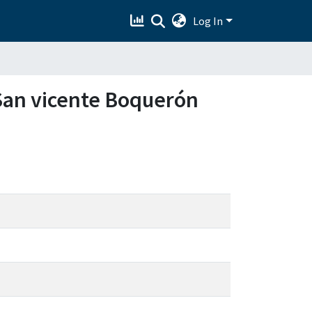
Log In
"San vicente Boquerón