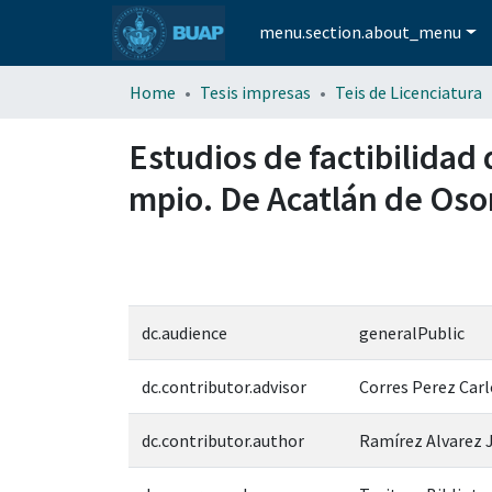
menu.section.about_menu
Home
Tesis impresas
Teis de Licenciatura
Estudios de factibilida
mpio. De Acatlán de Oso
dc.audience
generalPublic
dc.contributor.advisor
Corres Perez Carl
dc.contributor.author
Ramírez Alvarez 