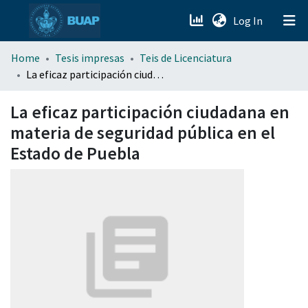
(current)
Log In
menu.section.about_menu
Home
Tesis impresas
Teis de Licenciatura
La eficaz participación ciudadana en materia de seguridad pública en el Estado de Puebla
All of DSpace
La eficaz participación ciudadana en
materia de seguridad pública en el
Estado de Puebla