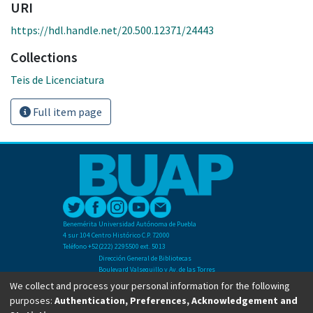
URI
https://hdl.handle.net/20.500.12371/24443
Collections
Teis de Licenciatura
Full item page
Benemérita Universidad Autónoma de Puebla
4 sur 104 Centro Histórico C.P. 72000
Teléfono +52(222) 2295500 ext. 5013
Dirección General de Bibliotecas
Boulevard Valsequillo y Av. de las Torres
Ciudad Universitaria. Col. San Manuel
We collect and process your personal information for the following
C.P. 72570
purposes:
Authentication, Preferences, Acknowledgement and
Teléfono +52 (222) 2295500 Ext 2901