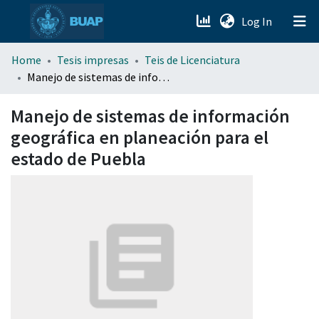
(current)
Log In
menu.section.about_menu
Home
Tesis impresas
Teis de Licenciatura
Manejo de sistemas de información geográfica en planeación para el estado de Puebla
All of DSpace
Manejo de sistemas de información
geográfica en planeación para el
estado de Puebla