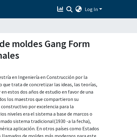
Log In
ma de moldes Gang Form
nales
aestría en Ingeniería en Construcción por la
ue trata de concretizar las ideas, las teorías,
r en estos dos años de estudio en favor de una
odos los maestros que compartieron su
constructivo por excelencia para la
rios niveles era el sistema a base de marcos o
mado sistema tradicional(1930 -a la fecha),
nérica aplicación. En otros países como Estados
mas llamados de moldes más modernos para este