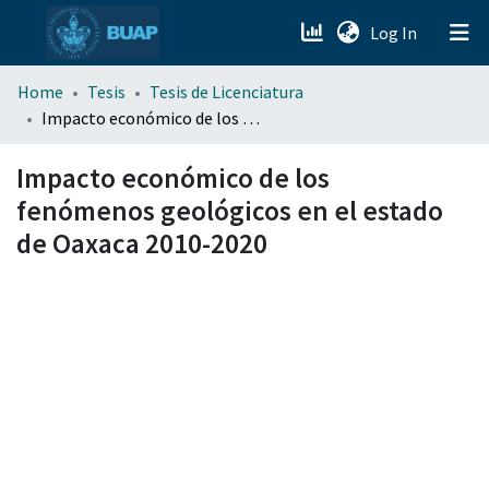
(current)
Log In
menu.section.about_menu
Home
Tesis
Tesis de Licenciatura
Impacto económico de los fenómenos geológicos en el estado de Oaxaca 2010-2020
All of DSpace
Impacto económico de los
fenómenos geológicos en el estado
de Oaxaca 2010-2020