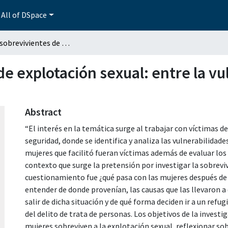
All of DSpace
Mujeres sobrevivientes de explotación sexual: entre la vulnerabilidad y la resistencia
e explotación sexual: entre la vul
Abstract
“El interés en la temática surge al trabajar con víctimas d
seguridad, donde se identifica y analiza las vulnerabilidad
mujeres que facilitó fueran víctimas además de evaluar los 
contexto que surge la pretensión por investigar la sobreviv
cuestionamiento fue ¿qué pasa con las mujeres después de 
entender de donde provenían, las causas que las llevaron a
salir de dicha situación y de qué forma deciden ir a un refu
del delito de trata de personas. Los objetivos de la inves
mujeres sobreviven a la explotación sexual, reflexionar sob