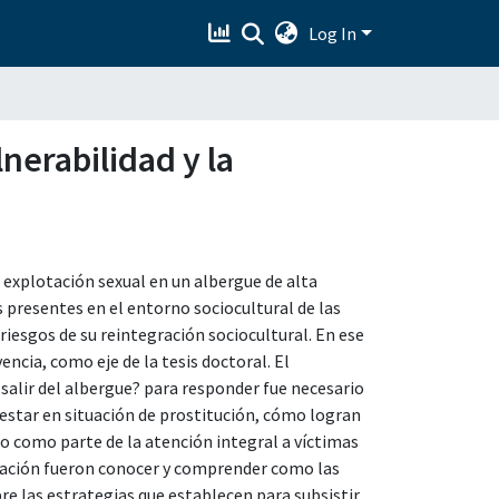
Log In
nerabilidad y la
e explotación sexual en un albergue de alta
es presentes en el entorno sociocultural de las
riesgos de su reintegración sociocultural. En ese
encia, como eje de la tesis doctoral. El
salir del albergue? para responder fue necesario
 estar en situación de prostitución, cómo logran
gio como parte de la atención integral a víctimas
tigación fueron conocer y comprender como las
re las estrategias que establecen para subsistir